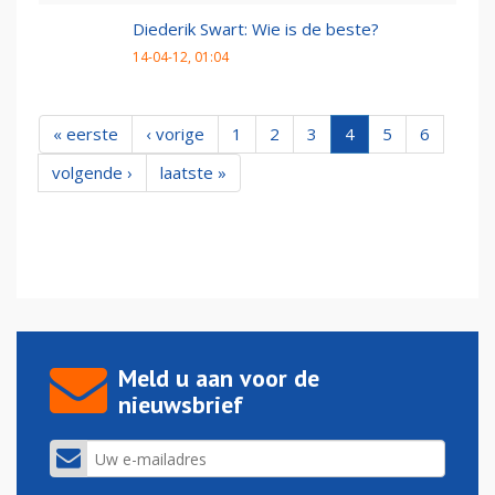
Diederik Swart: Wie is de beste?
14-04-12, 01:04
« eerste
‹ vorige
1
2
3
4
5
6
volgende ›
laatste »
Meld u aan voor de
nieuwsbrief