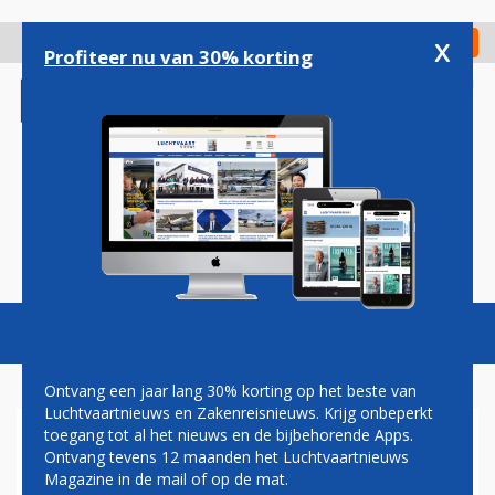
Overslaan
en
x
Digitaal Magazine
Registreer
Check in
naar
Profiteer nu van 30% korting
de
inhoud
gaan
Magazine
Podcasts
Vacatures
Toggl
naviga
Ontvang een jaar lang 30% korting op het beste van
Luchtvaartnieuws en Zakenreisnieuws. Krijg onbeperkt
toegang tot al het nieuws en de bijbehorende Apps.
ERIC VAN WALSEM: RUST IN
Ontvang tevens 12 maanden het Luchtvaartnieuws
NEW YORK!
Magazine in de mail of op de mat.