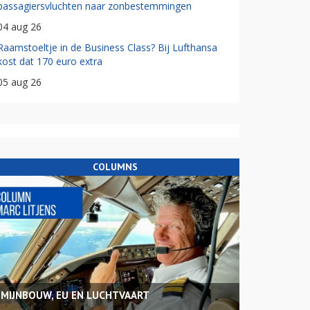
passagiersvluchten naar zonbestemmingen
04 aug 26
Raamstoeltje in de Business Class? Bij Lufthansa
kost dat 170 euro extra
05 aug 26
COLUMNS
MIJNBOUW, EU EN LUCHTVAART