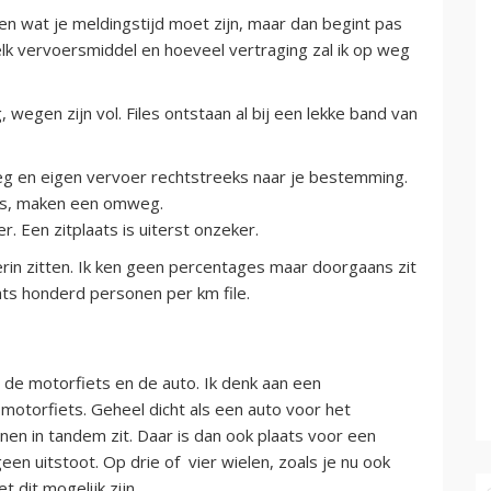
en wat je meldingstijd moet zijn, maar dan begint pas
elk vervoersmiddel en hoeveel vertraging zal ik op weg
 wegen zijn vol. Files ontstaan al bij een lekke band van
eg en eigen vervoer rechtstreeks naar je bestemming.
bus, maken een omweg.
. Een zitplaats is uiterst onzeker.
rin zitten. Ik ken geen percentages maar doorgaans zit
chts honderd personen per km file.
n de motorfiets en de auto. Ik denk aan een
 motorfiets. Geheel dicht als een auto voor het
n in tandem zit. Daar is dan ook plaats voor een
geen uitstoot. Op drie of vier wielen, zoals je nu ook
 dit mogelijk zijn.