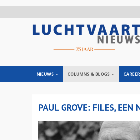
Overslaan
en
naar
de
inhoud
gaan
NIEUWS
COLUMNS & BLOGS
CAREER
PAUL GROVE: FILES, EEN