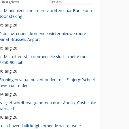
Best gelezen
Crashes
KLM annuleert meerdere vluchten naar Barcelona
door staking
05 aug 26
Transavia opent komende winter nieuwe route
vanaf Brussels Airport
05 aug 26
KLM stelt eerste commerciële vlucht met Airbus
A350-900 uit
06 aug 26
Groningen vanaf nu verbonden met Esbjerg: 'scheelt
zeven uur rijden'
04 aug 26
easyJet wordt overgenomen door Apollo, Castlelake
haakt af
06 aug 26
Luchthaven Luik krijgt komende winter weer