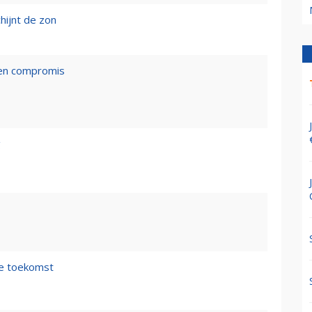
hijnt de zon
een compromis
g
de toekomst