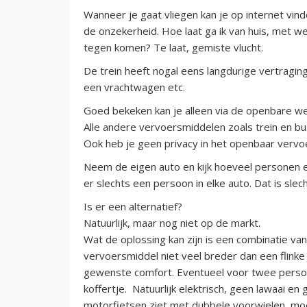
Wanneer je gaat vliegen kan je op internet vind
de onzekerheid. Hoe laat ga ik van huis, met w
tegen komen? Te laat, gemiste vlucht.
De trein heeft nogal eens langdurige vertraging,
een vrachtwagen etc.
Goed bekeken kan je alleen via de openbare w
Alle andere vervoersmiddelen zoals trein en 
Ook heb je geen privacy in het openbaar vervoer
Neem de eigen auto en kijk hoeveel personen e
er slechts een persoon in elke auto. Dat is sle
Is er een alternatief?
Natuurlijk, maar nog niet op de markt.
Wat de oplossing kan zijn is een combinatie va
vervoersmiddel niet veel breder dan een flinke
gewenste comfort. Eventueel voor twee persone
koffertje. Natuurlijk elektrisch, geen lawaai en 
motorfietsen ziet met dubbele voorwielen, moet