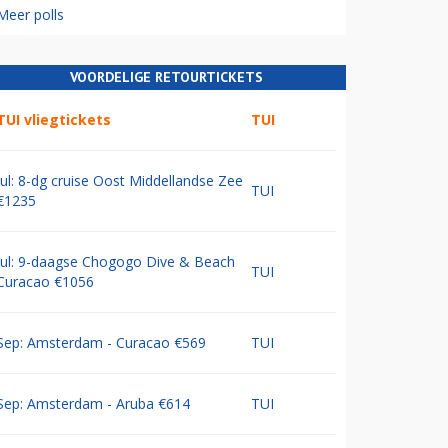
Meer polls
VOORDELIGE RETOURTICKETS
TUI vliegtickets
TUI
Jul: 8-dg cruise Oost Middellandse Zee
TUI
€1235
Jul: 9-daagse Chogogo Dive & Beach
TUI
Curacao €1056
Sep: Amsterdam - Curacao €569
TUI
Sep: Amsterdam - Aruba €614
TUI