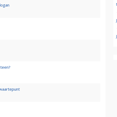
logan
steen?
waartepunt