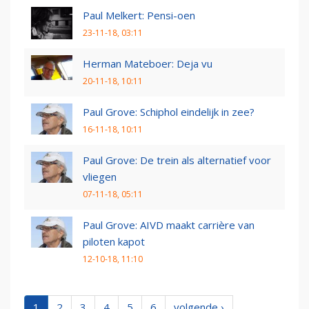
Paul Melkert: Pensi-oen
23-11-18, 03:11
Herman Mateboer: Deja vu
20-11-18, 10:11
Paul Grove: Schiphol eindelijk in zee?
16-11-18, 10:11
Paul Grove: De trein als alternatief voor
vliegen
07-11-18, 05:11
Paul Grove: AIVD maakt carrière van
piloten kapot
12-10-18, 11:10
1
2
3
4
5
6
volgende ›