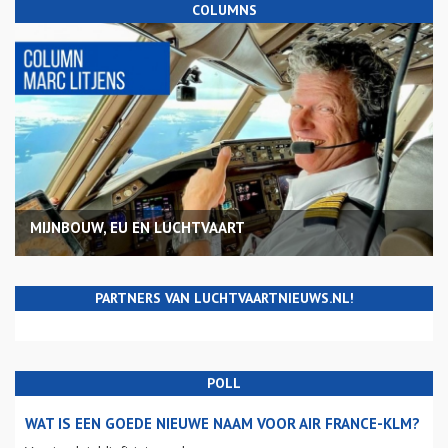
COLUMNS
MIJNBOUW, EU EN LUCHTVAART
PARTNERS VAN LUCHTVAARTNIEUWS.NL!
POLL
WAT IS EEN GOEDE NIEUWE NAAM VOOR AIR FRANCE-KLM?