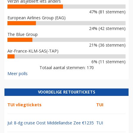
Verzin alsjeblieft iets anders
47% (81 stemmen)
European Airlines Group (EAG)
24% (42 stemmen)
The Blue Group
21% (36 stemmen)
Air-France-KLM-SAS(-TAP)
6% (11 stemmen)
Totaal aantal stemmen: 170
Meer polls
VOORDELIGE RETOURTICKETS
TUI vliegtickets
TUI
Jul: 8-dg cruise Oost Middellandse Zee €1235
TUI