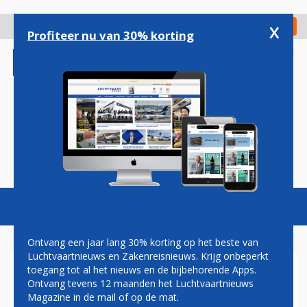
Overslaan
en
x
Digitaal Magazine
Registreer
Check in
naar
Profiteer nu van 30% korting
de
inhoud
gaan
Magazine
Podcasts
Vacatures
Toggl
naviga
Ontvang een jaar lang 30% korting op het beste van
Luchtvaartnieuws en Zakenreisnieuws. Krijg onbeperkt
toegang tot al het nieuws en de bijbehorende Apps.
PAUL GROVE: KLM KRIJGT AIR
Ontvang tevens 12 maanden het Luchtvaartnieuws
FRANCE TREKJES
Magazine in de mail of op de mat.