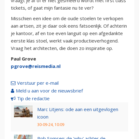
vraagt je af of er niet gesmeerd wordt met first class
tickets, of gaat mijn fantasie nu te ver?
Misschien een idee om de oude stoelen te verkopen
aan artsen, zit je daar ook eens fatsoenlijk. Of achterin
je kantoor, af en toe even languit op een afgedankte
eerste klas stoel, werkt vaak productieverhogend.
Vraag het architecten, die doen zo inspiratie op.
Paul Grove
pgrove@reismedia.nl
Verstuur per e-mail
Meld u aan voor de nieuwsbrief
Tip de redactie
Marc Litjens: ode aan een uitgevlogen
icoon
30-09-24, 10:09
Rob Somsen: de 'why' achter de