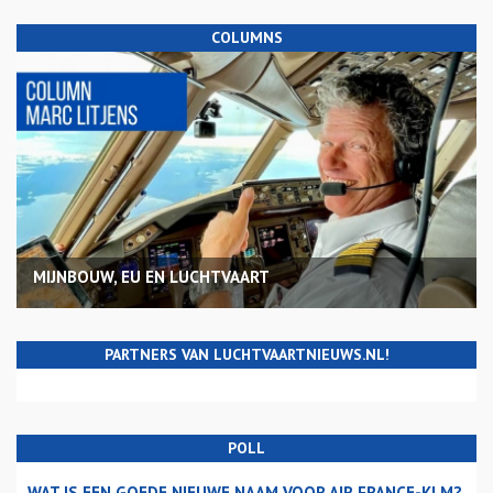
COLUMNS
MIJNBOUW, EU EN LUCHTVAART
PARTNERS VAN LUCHTVAARTNIEUWS.NL!
POLL
WAT IS EEN GOEDE NIEUWE NAAM VOOR AIR FRANCE-KLM?