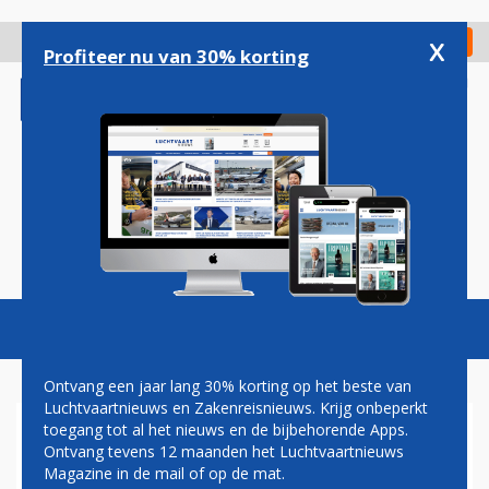
Overslaan
en
x
Digitaal Magazine
Registreer
Check in
naar
Profiteer nu van 30% korting
de
inhoud
gaan
Magazine
Podcasts
Vacatures
Toggl
naviga
Ontvang een jaar lang 30% korting op het beste van
Luchtvaartnieuws en Zakenreisnieuws. Krijg onbeperkt
toegang tot al het nieuws en de bijbehorende Apps.
PAUL GROVE: VERTRAGING,
Ontvang tevens 12 maanden het Luchtvaartnieuws
HET STOELTJE EN DE ARTS
Magazine in de mail of op de mat.