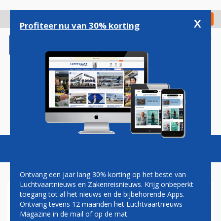
Overslaan
en
x
Digitaal Magazine
Registreer
Check in
naar
Profiteer nu van 30% korting
de
inhoud
gaan
Magazine
Podcasts
Vacatures
Toggl
naviga
Ontvang een jaar lang 30% korting op het beste van
Luchtvaartnieuws en Zakenreisnieuws. Krijg onbeperkt
toegang tot al het nieuws en de bijbehorende Apps.
DAVID VAN VLIET: INCLUSIEF
Ontvang tevens 12 maanden het Luchtvaartnieuws
OF EXCLUSIEF BATTERIJEN...
Magazine in de mail of op de mat.