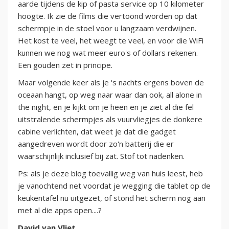
aarde tijdens de kip of pasta service op 10 kilometer
hoogte. Ik zie de films die vertoond worden op dat
schermpje in de stoel voor u langzaam verdwijnen.
Het kost te veel, het weegt te veel, en voor die WiFi
kunnen we nog wat meer euro's of dollars rekenen.
Een gouden zet in principe.
Maar volgende keer als je 's nachts ergens boven de
oceaan hangt, op weg naar waar dan ook, all alone in
the night, en je kijkt om je heen en je ziet al die fel
uitstralende schermpjes als vuurvliegjes de donkere
cabine verlichten, dat weet je dat die gadget
aangedreven wordt door zo'n batterij die er
waarschijnlijk inclusief bij zat. Stof tot nadenken.
Ps: als je deze blog toevallig weg van huis leest, heb
je vanochtend net voordat je wegging die tablet op de
keukentafel nu uitgezet, of stond het scherm nog aan
met al die apps open....?
David van Vliet