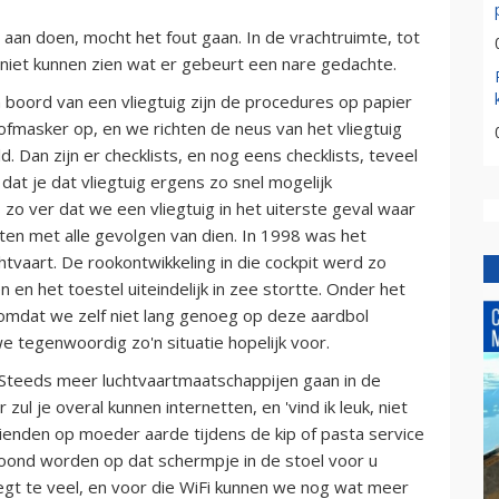
t aan doen, mocht het fout gaan. In de vrachtruimte, tot
e niet kunnen zien wat er gebeurt een nare gedachte.
 boord van een vliegtuig zijn de procedures op papier
stofmasker op, en we richten de neus van het vliegtuig
ld. Dan zijn er checklists, en nog eens checklists, teveel
 dat je dat vliegtuig ergens zo snel mogelijk
zo ver dat we een vliegtuig in het uiterste geval waar
ten met alle gevolgen van dien. In 1998 was het
htvaart. De rookontwikkeling in die cockpit werd zo
 en het toestel uiteindelijk in zee stortte. Onder het
omdat we zelf niet lang genoeg op deze aardbol
we tegenwoordig zo'n situatie hopelijk voor.
 Steeds meer luchtvaartmaatschappijen gaan in de
 zul je overal kunnen internetten, en 'vind ik leuk, niet
rienden op moeder aarde tijdens de kip of pasta service
rtoond worden op dat schermpje in de stoel voor u
egt te veel, en voor die WiFi kunnen we nog wat meer