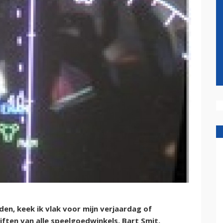
den, keek ik vlak voor mijn verjaardag of
iften van alle speelgoedwinkels. Bart Smit,