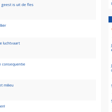
geest is uit de fles
liër
e luchtvaart
de consequentie
t milieu
en!