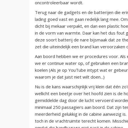
oncontroleerbaar wordt.
Terug naar de gadgets en de batterijen die erin
lading goed vast en gaan redelijk lang mee. Om 
dicht bij mekaar verpakt, en dan een plastic ho
in de vorm van warmte. Daar kan het dus fout gaa
deze soort batterij de nare bijsmaak dat ze th
zet die uiteindelijk een brand kan veroorzaken of
Aan boord hebben we er procedures voor. Als e
we er continue water op, of gebruiken een bra
koelen (Als je op YouTube intypt wat er gebeurt 
waarom je dat juist niet wilt doen...)
Nu is de kans waarschijnlijk vrij klein dat één z
wellicht een beetje over het hoofd zien is de
gemiddelde dag door de lucht vervoerd worden.
minimaal 250 passagiers aan boord. Dat zijn te
meerderheid gelukkig in de cabine aanwezig is. 
toch in de vrachtruimte terecht komen. Misschi
omdat die handbagage niet past in de cabine.