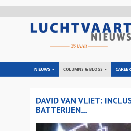
Overslaan
en
naar
de
inhoud
gaan
NIEUWS
COLUMNS & BLOGS
CAREER
DAVID VAN VLIET: INCLUS
BATTERIJEN...