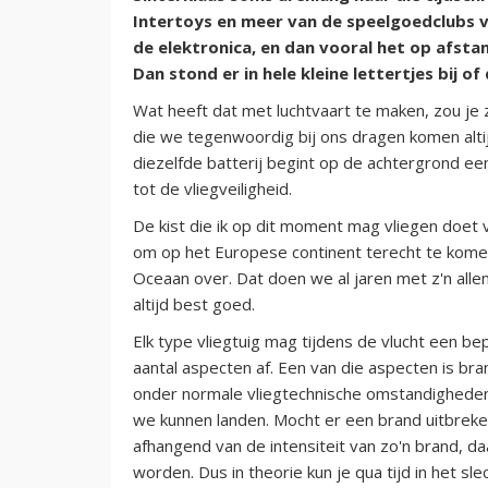
Intertoys en meer van de speelgoedclubs van 
de elektronica, en dan vooral het op afst
Dan stond er in hele kleine lettertjes bij of 
Wat heeft dat met luchtvaart te maken, zou je z
die we tegenwoordig bij ons dragen komen altijd
diezelfde batterij begint op de achtergrond ee
tot de vliegveiligheid.
De kist die ik op dit moment mag vliegen doet 
om op het Europese continent terecht te komen
Oceaan over. Dat doen we al jaren met z'n allen,
altijd best goed.
Elk type vliegtuig mag tijdens de vlucht een bep
aantal aspecten af. Een van die aspecten is b
onder normale vliegtechnische omstandigheden 
we kunnen landen. Mocht er een brand uitbreken
afhangend van de intensiteit van zo'n brand, 
worden. Dus in theorie kun je qua tijd in het s