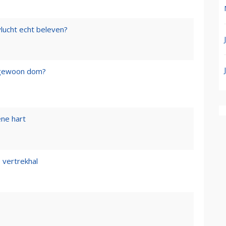
lucht echt beleven?
f gewoon dom?
ene hart
 vertrekhal