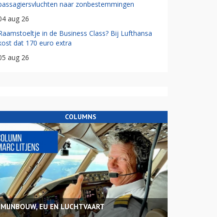
passagiersvluchten naar zonbestemmingen
04 aug 26
Raamstoeltje in de Business Class? Bij Lufthansa
kost dat 170 euro extra
05 aug 26
COLUMNS
MIJNBOUW, EU EN LUCHTVAART