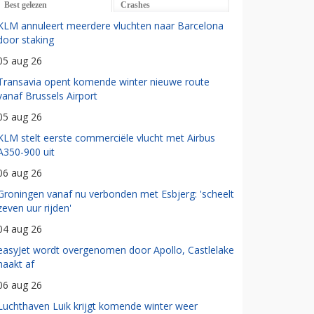
Best gelezen
Crashes
KLM annuleert meerdere vluchten naar Barcelona
door staking
05 aug 26
Transavia opent komende winter nieuwe route
vanaf Brussels Airport
05 aug 26
KLM stelt eerste commerciële vlucht met Airbus
A350-900 uit
06 aug 26
Groningen vanaf nu verbonden met Esbjerg: 'scheelt
zeven uur rijden'
04 aug 26
easyJet wordt overgenomen door Apollo, Castlelake
haakt af
06 aug 26
Luchthaven Luik krijgt komende winter weer