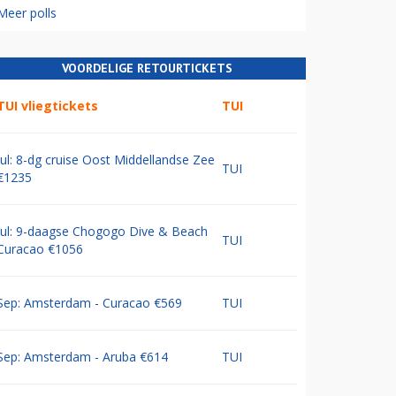
Meer polls
VOORDELIGE RETOURTICKETS
TUI vliegtickets
TUI
Jul: 8-dg cruise Oost Middellandse Zee
TUI
€1235
Jul: 9-daagse Chogogo Dive & Beach
TUI
Curacao €1056
Sep: Amsterdam - Curacao €569
TUI
Sep: Amsterdam - Aruba €614
TUI