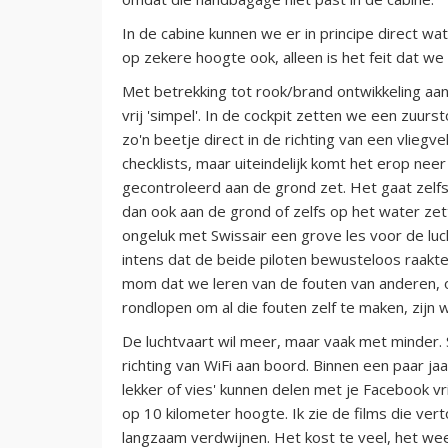
In de cabine kunnen we er in principe direct wa
op zekere hoogte ook, alleen is het feit dat w
Met betrekking tot rook/brand ontwikkeling aan
vrij 'simpel'. In de cockpit zetten we een zuur
zo'n beetje direct in de richting van een vliegve
checklists, maar uiteindelijk komt het erop neer
gecontroleerd aan de grond zet. Het gaat zelfs 
dan ook aan de grond of zelfs op het water zet
ongeluk met Swissair een grove les voor de luc
intens dat de beide piloten bewusteloos raakten
mom dat we leren van de fouten van anderen, 
rondlopen om al die fouten zelf te maken, zijn 
De luchtvaart wil meer, maar vaak met minder.
richting van WiFi aan boord. Binnen een paar jaar
lekker of vies' kunnen delen met je Facebook v
op 10 kilometer hoogte. Ik zie de films die ve
langzaam verdwijnen. Het kost te veel, het we