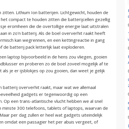
 zitten. Lithium Ion batterijen. Lichtgewicht, houden de
het compact te houden zitten die batterijcellen gezellig
esje eromheen die de overtollige energie laat uitstralen
n in zo'n batterij. Als de boel oververhit raakt heeft
ermisch kan wegrennen, en een kettingreactie in gang
 de batterij pack letterlijk laat exploderen.
en laptop bijvoorbeeld in de hens zou vliegen, gooien
ndblusser en proberen zo de boel zoveel mogelijk af te
als je er ijsblokjes op zou gooien, dan weet je gelijk
o'n batterij oververhit raakt, maar wat we allemaal
 hoeveelheid gadgets er tegenwoordig op een
 Op een trans-atlantische vlucht hebben we al snel
n minste 300 telefoons, tablets of laptops, waarvan de
Maar per dag zullen er heel wat gadgets uiteindelijk
en omdat een passagier het per abuis vergeet, of