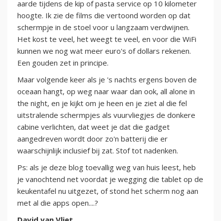
aarde tijdens de kip of pasta service op 10 kilometer
hoogte. Ik zie de films die vertoond worden op dat
schermpje in de stoel voor u langzaam verdwijnen.
Het kost te veel, het weegt te veel, en voor die WiFi
kunnen we nog wat meer euro's of dollars rekenen.
Een gouden zet in principe.
Maar volgende keer als je 's nachts ergens boven de
oceaan hangt, op weg naar waar dan ook, all alone in
the night, en je kijkt om je heen en je ziet al die fel
uitstralende schermpjes als vuurvliegjes de donkere
cabine verlichten, dat weet je dat die gadget
aangedreven wordt door zo'n batterij die er
waarschijnlijk inclusief bij zat. Stof tot nadenken.
Ps: als je deze blog toevallig weg van huis leest, heb
je vanochtend net voordat je wegging die tablet op de
keukentafel nu uitgezet, of stond het scherm nog aan
met al die apps open....?
David van Vliet