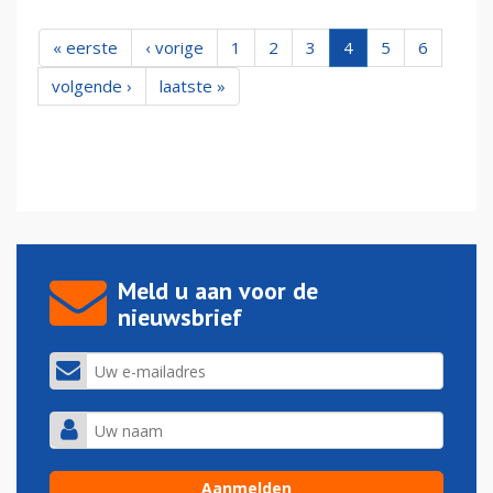
« eerste
‹ vorige
1
2
3
4
5
6
volgende ›
laatste »
Meld u aan voor de
nieuwsbrief