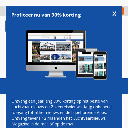
Overslaan
en
x
Digitaal Magazine
Registreer
Check in
naar
Profiteer nu van 30% korting
de
inhoud
gaan
Magazine
Podcasts
Vacatures
Toggl
naviga
Ontvang een jaar lang 30% korting op het beste van
Luchtvaartnieuws en Zakenreisnieuws. Krijg onbeperkt
toegang tot al het nieuws en de bijbehorende Apps.
DAVID VAN VLIET: INCLUSIEF
Ontvang tevens 12 maanden het Luchtvaartnieuws
OF EXCLUSIEF BATTERIJEN...
Magazine in de mail of op de mat.