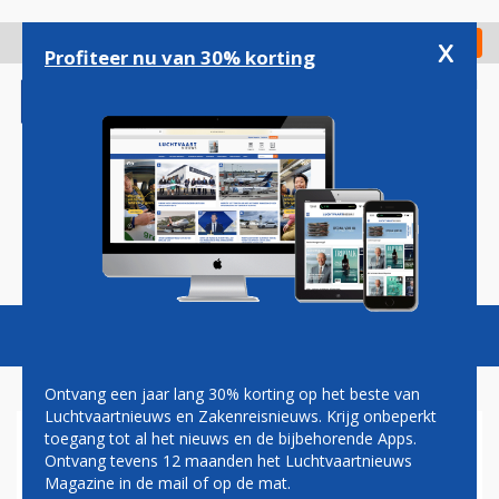
Overslaan
en
x
Digitaal Magazine
Registreer
Check in
naar
Profiteer nu van 30% korting
de
inhoud
gaan
Magazine
Podcasts
Vacatures
Toggl
naviga
Ontvang een jaar lang 30% korting op het beste van
Luchtvaartnieuws en Zakenreisnieuws. Krijg onbeperkt
toegang tot al het nieuws en de bijbehorende Apps.
DAVID VAN VLIET: INCLUSIEF
Ontvang tevens 12 maanden het Luchtvaartnieuws
OF EXCLUSIEF BATTERIJEN...
Magazine in de mail of op de mat.