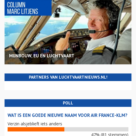
MIJNBOUW, EU EN LUCHTVAART
PARTNERS VAN LUCHTVAARTNIEUWS.NL!
POLL
WAT IS EEN GOEDE NIEUWE NAAM VOOR AIR FRANCE-KLM?
Verzin alsjeblieft iets anders
47% (81 stemmen)