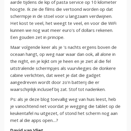
aarde tijdens de kip of pasta service op 10 kilometer
hoogte. Ik zie de films die vertoond worden op dat
schermpje in de stoel voor u langzaam verdwijnen.
Het kost te veel, het weegt te veel, en voor die WiFi
kunnen we nog wat meer euro's of dollars rekenen.
Een gouden zet in principe.
Maar volgende keer als je 's nachts ergens boven de
oceaan hangt, op weg naar waar dan ook, all alone in
the night, en je kijkt om je heen en je ziet al die fel
uitstralende schermpjes als vuurvliegjes de donkere
cabine verlichten, dat weet je dat die gadget
aangedreven wordt door zo'n batterij die er
waarschijnlijk inclusief bij zat. Stof tot nadenken.
Ps: als je deze blog toevallig weg van huis leest, heb
je vanochtend net voordat je wegging die tablet op de
keukentafel nu uitgezet, of stond het scherm nog aan
met al die apps open....?
David van Vliet