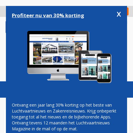
Overslaan
en
x
Digitaal Magazine
Registreer
Check in
naar
Profiteer nu van 30% korting
de
inhoud
gaan
Magazine
Podcasts
Vacatures
Toggl
naviga
Ontvang een jaar lang 30% korting op het beste van
Luchtvaartnieuws en Zakenreisnieuws. Krijg onbeperkt
toegang tot al het nieuws en de bijbehorende Apps.
PETER HARTMAN: TOT ZIENS
Ontvang tevens 12 maanden het Luchtvaartnieuws
Magazine in de mail of op de mat.