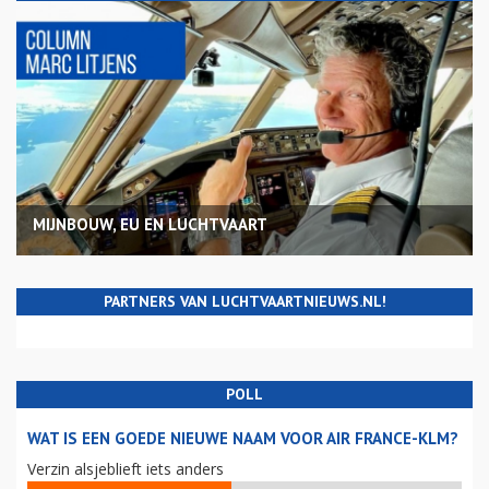
MIJNBOUW, EU EN LUCHTVAART
PARTNERS VAN LUCHTVAARTNIEUWS.NL!
POLL
WAT IS EEN GOEDE NIEUWE NAAM VOOR AIR FRANCE-KLM?
Verzin alsjeblieft iets anders