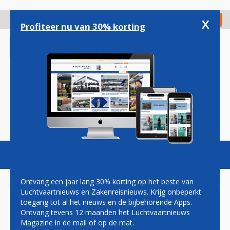
Overslaan
en
x
Digitaal Magazine
Registreer
Check in
naar
Profiteer nu van 30% korting
de
inhoud
gaan
Magazine
Podcasts
Vacatures
Toggl
naviga
Ontvang een jaar lang 30% korting op het beste van
Luchtvaartnieuws en Zakenreisnieuws. Krijg onbeperkt
toegang tot al het nieuws en de bijbehorende Apps.
BOMBARDIER SLEEPT ORDER
Ontvang tevens 12 maanden het Luchtvaartnieuws
VOOR VIJFTIG NIEUWE
Magazine in de mail of op de mat.