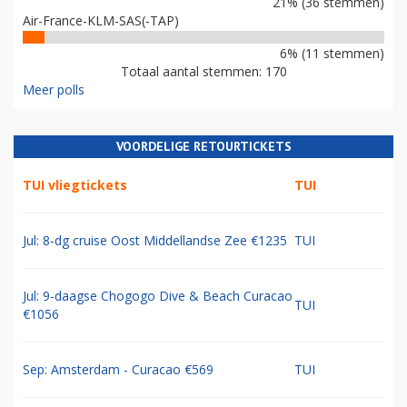
21% (36 stemmen)
Air-France-KLM-SAS(-TAP)
6% (11 stemmen)
Totaal aantal stemmen: 170
Meer polls
VOORDELIGE RETOURTICKETS
TUI vliegtickets
TUI
Jul: 8-dg cruise Oost Middellandse Zee €1235
TUI
Jul: 9-daagse Chogogo Dive & Beach Curacao
TUI
€1056
Sep: Amsterdam - Curacao €569
TUI