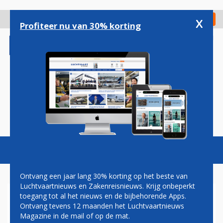
Overslaan
en
x
Digitaal Magazine
Registreer
Check in
naar
Profiteer nu van 30% korting
de
inhoud
gaan
Magazine
Podcasts
Vacatures
Toggl
naviga
Ontvang een jaar lang 30% korting op het beste van
Luchtvaartnieuws en Zakenreisnieuws. Krijg onbeperkt
toegang tot al het nieuws en de bijbehorende Apps.
AIRBUS OVERWEEGT
Ontvang tevens 12 maanden het Luchtvaartnieuws
VRACHTVERSIE VAN DE
Magazine in de mail of op de mat.