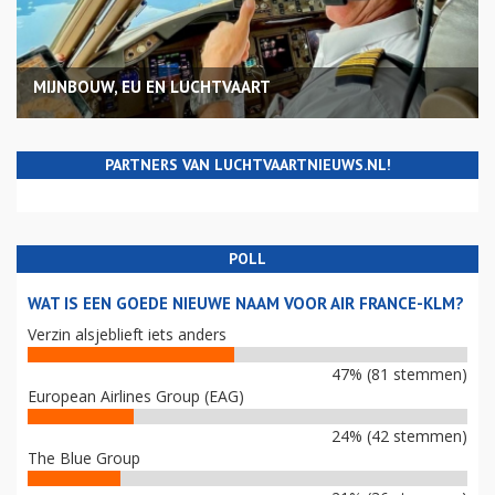
MIJNBOUW, EU EN LUCHTVAART
PARTNERS VAN LUCHTVAARTNIEUWS.NL!
POLL
WAT IS EEN GOEDE NIEUWE NAAM VOOR AIR FRANCE-KLM?
Verzin alsjeblieft iets anders
47% (81 stemmen)
European Airlines Group (EAG)
24% (42 stemmen)
The Blue Group