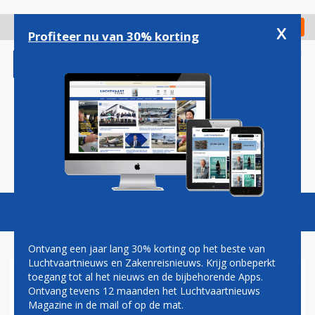
Overslaan
en
x
Digitaal Magazine
Registreer
Check in
naar
Profiteer nu van 30% korting
de
inhoud
gaan
Magazine
Podcasts
Vacatures
Toggl
naviga
Ontvang een jaar lang 30% korting op het beste van
Luchtvaartnieuws en Zakenreisnieuws. Krijg onbeperkt
toegang tot al het nieuws en de bijbehorende Apps.
EMBRAER HELPT
Ontvang tevens 12 maanden het Luchtvaartnieuws
PASSAGIERSKISTEN OM TE
Magazine in de mail of op de mat.