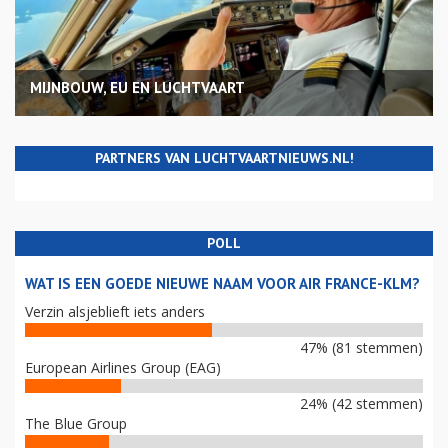
MIJNBOUW, EU EN LUCHTVAART
PARTNERS VAN LUCHTVAARTNIEUWS.NL!
POLL
WAT IS EEN GOEDE NIEUWE NAAM VOOR AIR FRANCE-KLM?
Verzin alsjeblieft iets anders
47% (81 stemmen)
European Airlines Group (EAG)
24% (42 stemmen)
The Blue Group