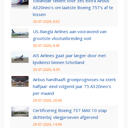
Icelandair tekent voor zes extra Airbus
A320neo's om laatste Boeing 757's af te
lossen
30-07-2026, 6:52
US-Bangla Airlines aan vooravond van
grootste vlootuitbreiding ooit
30-07-2026, 6:45
AIS Airlines gaat jaar langer door met
lijndienst binnen Schotland
30-07-2026, 6:30
Airbus handhaaft groeiprognoses na sterk
halfjaar: eind volgend jaar 75 A320neo’s
per maand
29-07-2026, 20:09
Certificering Boeing 737 MAX 10 stap
dichterbij: vliegproeven afgerond
29-07-2026, 14:09