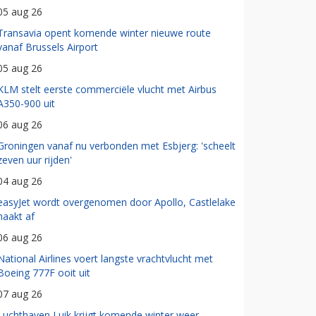
05 aug 26
Transavia opent komende winter nieuwe route
vanaf Brussels Airport
05 aug 26
KLM stelt eerste commerciële vlucht met Airbus
A350-900 uit
06 aug 26
Groningen vanaf nu verbonden met Esbjerg: 'scheelt
zeven uur rijden'
04 aug 26
easyJet wordt overgenomen door Apollo, Castlelake
haakt af
06 aug 26
National Airlines voert langste vrachtvlucht met
Boeing 777F ooit uit
07 aug 26
Luchthaven Luik krijgt komende winter weer