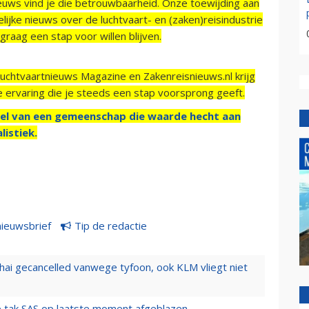
ieuws vind je die betrouwbaarheid. Onze toewijding aan
ijke nieuws over de luchtvaart- en (zaken)reisindustrie
raag een stap voor willen blijven.
Luchtvaartnieuws Magazine en Zakenreisnieuws.nl krijg
e ervaring die je steeds een stap voorsprong geeft.
el van een gemeenschap die waarde hecht aan
listiek.
nieuwsbrief
Tip de redactie
hai gecancelled vanwege tyfoon, ook KLM vliegt niet
 tak SAS op laatste moment afgeblazen