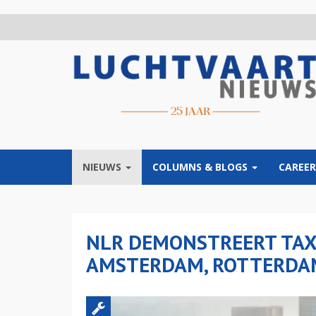
Overslaan
en
naar
de
inhoud
gaan
NIEUWS
COLUMNS & BLOGS
CAREER
NLR DEMONSTREERT TAX
AMSTERDAM, ROTTERDA