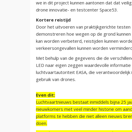
we in dit project kunnen aantonen dat dat veil
drone innovatie- en testcenter Space53.
Kortere reistijd
Door het uitvoeren van praktijkgerichte testen
demonstreren hoe wegen op de grond kunnen 
kan worden verbeterd, reistijden kunnen worde
verkeersongevallen kunnen worden verminderd
Met behulp van de gegevens die de verschillen
LED naar eigen zeggen waardevolle informatie
luchtvaartautoriteit EASA, die verantwoordelij
gebruik van drones.
Even dit:
Luchtvaartnieuws bestaat inmiddels bijna 25 jaa
nieuwkomers met veel minder historie om aand
platforms te hebben die niet alleen nieuws bre
doen.