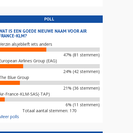
POLL
WAT IS EEN GOEDE NIEUWE NAAM VOOR AIR
FRANCE-KLM?
Verzin alsjeblieft iets anders
47% (81 stemmen)
European Airlines Group (EAG)
24% (42 stemmen)
The Blue Group
21% (36 stemmen)
Air-France-KLM-SAS(-TAP)
6% (11 stemmen)
Totaal aantal stemmen: 170
Meer polls