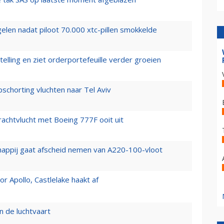
elen nadat piloot 70.000 xtc-pillen smokkelde
elling en ziet orderportefeuille verder groeien
chorting vluchten naar Tel Aviv
vrachtvlucht met Boeing 777F ooit uit
happij gaat afscheid nemen van A220-100-vloot
 Apollo, Castlelake haakt af
n de luchtvaart