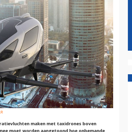
LR
ratievluchten maken met taxidrones boven
rmee moet worden aangetoond hoe onbemande