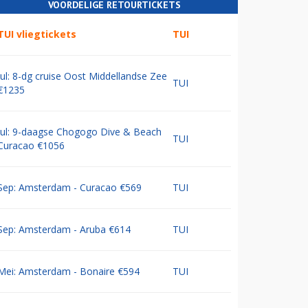
VOORDELIGE RETOURTICKETS
TUI vliegtickets
TUI
Jul: 8-dg cruise Oost Middellandse Zee
TUI
€1235
Jul: 9-daagse Chogogo Dive & Beach
TUI
Curacao €1056
Sep: Amsterdam - Curacao €569
TUI
Sep: Amsterdam - Aruba €614
TUI
Mei: Amsterdam - Bonaire €594
TUI