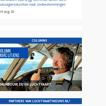
passagiersvluchten naar zonbestemmingen
04 aug 26
COLUMNS
MIJNBOUW, EU EN LUCHTVAART
PARTNERS VAN LUCHTVAARTNIEUWS.NL!