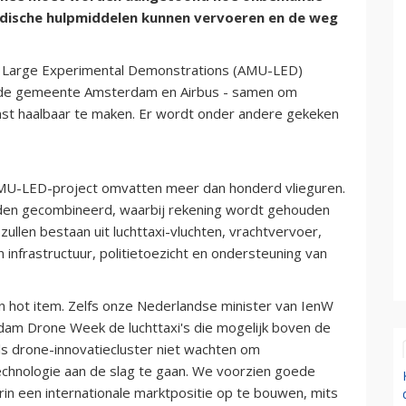
medische hulpmiddelen kunnen vervoeren en de weg
an Large Experimental Demonstrations (AMU-LED)
, de gemeente Amsterdam en Airbus - samen om
mst haalbaar te maken. Er wordt onder andere gekeken
MU-LED-project omvatten meer dan honderd vlieguren.
den gecombineerd, waarbij rekening wordt gehouden
zullen bestaan uit luchttaxi-vluchten, vrachtvervoer,
 infrastructuur, politietoezicht en ondersteuning van
n hot item. Zelfs onze Nederlandse minister van IenW
dam Drone Week de luchttaxi's die mogelijk boven de
ls drone-innovatiecluster niet wachten om
technologie aan de slag te gaan. We voorzien goede
in een internationale marktpositie op te bouwen, mits