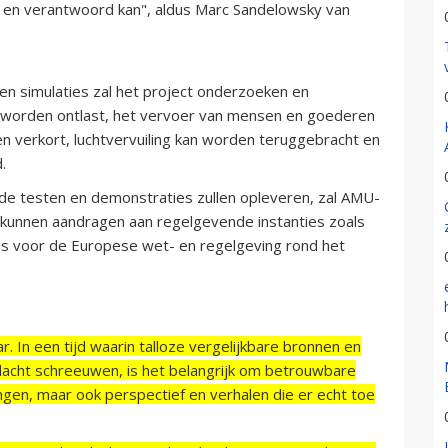
ig en verantwoord kan", aldus Marc Sandelowsky van
 en simulaties zal het project onderzoeken en
worden ontlast, het vervoer van mensen en goederen
n verkort, luchtvervuiling kan worden teruggebracht en
.
de testen en demonstraties zullen opleveren, zal AMU-
 kunnen aandragen aan regelgevende instanties zoals
k is voor de Europese wet- en regelgeving rond het
r. In een tijd waarin talloze vergelijkbare bronnen en
acht schreeuwen, is het belangrijk om betrouwbare
ngen, maar ook perspectief en verhalen die er echt toe