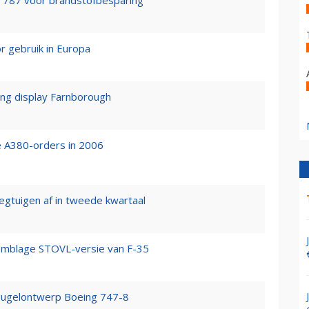
g 787 voor brandstofbesparing
 gebruik in Europa
ing display Farnborough
e A380-orders in 2006
egtuigen af in tweede kwartaal
mblage STOVL-versie van F-35
leugelontwerp Boeing 747-8