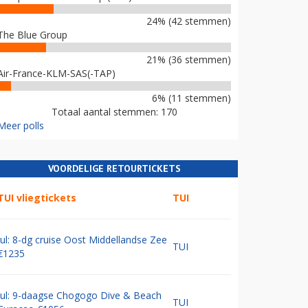
24% (42 stemmen)
The Blue Group
21% (36 stemmen)
Air-France-KLM-SAS(-TAP)
6% (11 stemmen)
Totaal aantal stemmen: 170
Meer polls
VOORDELIGE RETOURTICKETS
TUI vliegtickets
TUI
Jul: 8-dg cruise Oost Middellandse Zee
TUI
€1235
Jul: 9-daagse Chogogo Dive & Beach
TUI