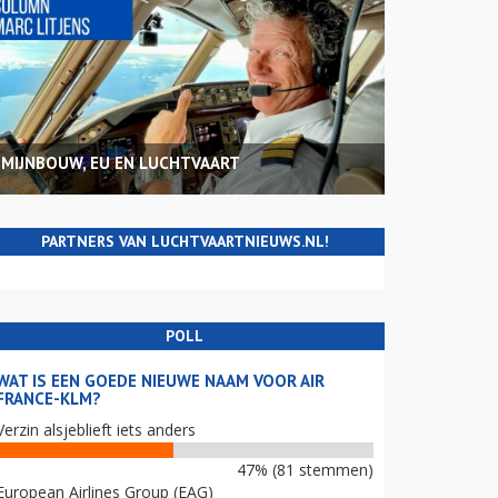
MIJNBOUW, EU EN LUCHTVAART
PARTNERS VAN LUCHTVAARTNIEUWS.NL!
POLL
WAT IS EEN GOEDE NIEUWE NAAM VOOR AIR
FRANCE-KLM?
Verzin alsjeblieft iets anders
47% (81 stemmen)
European Airlines Group (EAG)