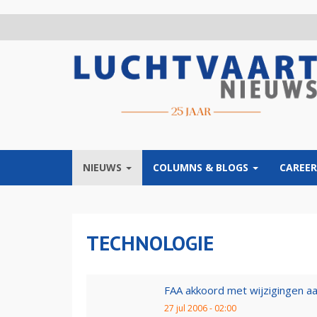
Overslaan
en
naar
de
inhoud
gaan
NIEUWS
COLUMNS & BLOGS
CAREER
TECHNOLOGIE
FAA akkoord met wijzigingen 
27 jul 2006 - 02:00