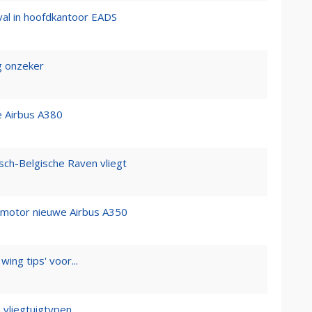
al in hoofdkantoor EADS
g onzeker
e Airbus A380
ch-Belgische Raven vliegt
n motor nieuwe Airbus A350
ing tips' voor...
e vliegtuigtypen