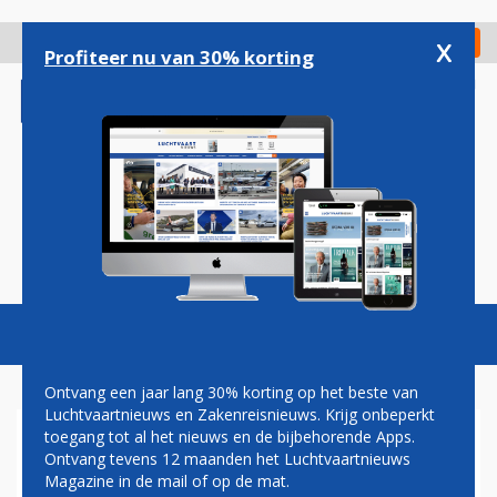
Overslaan
en
x
Digitaal Magazine
Registreer
Check in
naar
Profiteer nu van 30% korting
de
inhoud
gaan
Magazine
Podcasts
Vacatures
Toggl
naviga
Ontvang een jaar lang 30% korting op het beste van
Luchtvaartnieuws en Zakenreisnieuws. Krijg onbeperkt
toegang tot al het nieuws en de bijbehorende Apps.
AMERICAN ARILINES
Ontvang tevens 12 maanden het Luchtvaartnieuws
VERLAAGT STOELCAPACITEIT
Magazine in de mail of op de mat.