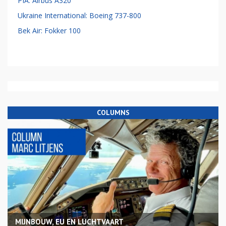
PIA: Airbus A320
Ukraine International: Boeing 737-800
Bek Air: Fokker 100
COLUMNS
MIJNBOUW, EU EN LUCHTVAART