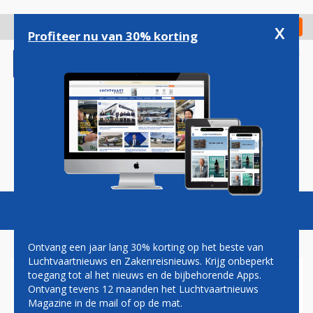
Overslaan
en
x
Digitaal Magazine
Registreer
Check in
naar
Profiteer nu van 30% korting
de
inhoud
gaan
Magazine
Podcasts
Vacatures
Toggl
naviga
Ontvang een jaar lang 30% korting op het beste van
Luchtvaartnieuws en Zakenreisnieuws. Krijg onbeperkt
toegang tot al het nieuws en de bijbehorende Apps.
FLY ALL WAYS PROBEERT HET
Ontvang tevens 12 maanden het Luchtvaartnieuws
OP ROUTE PARAMARIBO-
Magazine in de mail of op de mat.