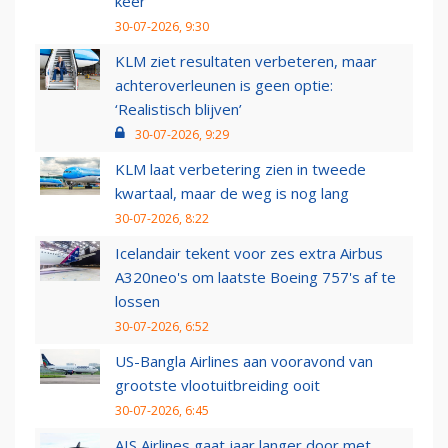
keer
30-07-2026, 9:30
KLM ziet resultaten verbeteren, maar
achteroverleunen is geen optie:
‘Realistisch blijven’
30-07-2026, 9:29
KLM laat verbetering zien in tweede
kwartaal, maar de weg is nog lang
30-07-2026, 8:22
Icelandair tekent voor zes extra Airbus
A320neo's om laatste Boeing 757's af te
lossen
30-07-2026, 6:52
US-Bangla Airlines aan vooravond van
grootste vlootuitbreiding ooit
30-07-2026, 6:45
AIS Airlines gaat jaar langer door met