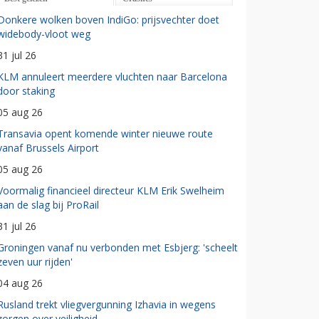
Donkere wolken boven IndiGo: prijsvechter doet
widebody-vloot weg
31 jul 26
KLM annuleert meerdere vluchten naar Barcelona
door staking
05 aug 26
Transavia opent komende winter nieuwe route
vanaf Brussels Airport
05 aug 26
Voormalig financieel directeur KLM Erik Swelheim
aan de slag bij ProRail
31 jul 26
Groningen vanaf nu verbonden met Esbjerg: 'scheelt
zeven uur rijden'
04 aug 26
Rusland trekt vliegvergunning Izhavia in wegens
zorgen over veiligheid