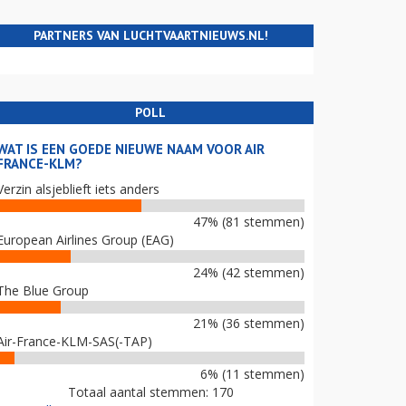
PARTNERS VAN LUCHTVAARTNIEUWS.NL!
POLL
WAT IS EEN GOEDE NIEUWE NAAM VOOR AIR
FRANCE-KLM?
Verzin alsjeblieft iets anders
47% (81 stemmen)
European Airlines Group (EAG)
24% (42 stemmen)
The Blue Group
21% (36 stemmen)
Air-France-KLM-SAS(-TAP)
6% (11 stemmen)
Totaal aantal stemmen: 170