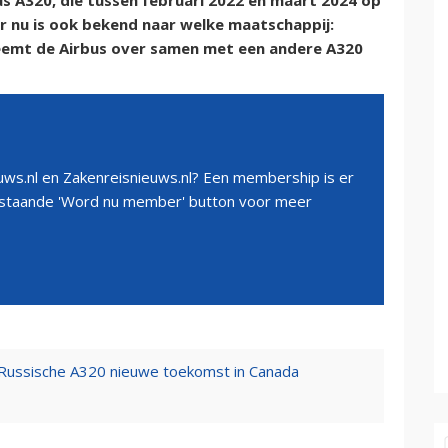
us A320, die tussen februari 2022 en maart 2024 op
r nu is ook bekend naar welke maatschappij:
eemt de Airbus over samen met een andere A320
ws.nl en Zakenreisnieuws.nl? Een membership is er
erstaande 'Word nu member' button voor meer
t Russische A320 nieuwe toekomst in Canada