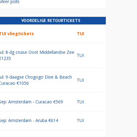
Meer polls
VOORDELIGE RETOURTICKETS
TUI vliegtickets
TUI
Jul: 8-dg cruise Oost Middellandse Zee
TUI
€1235
Jul: 9-daagse Chogogo Dive & Beach
TUI
Curacao €1056
Sep: Amsterdam - Curacao €569
TUI
Sep: Amsterdam - Aruba €614
TUI