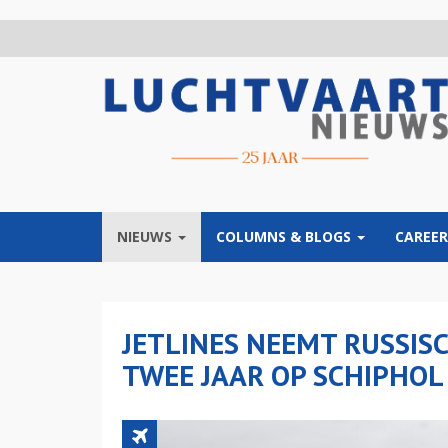
Overslaan
en
naar
de
inhoud
gaan
NIEUWS
COLUMNS & BLOGS
CAREER
JETLINES NEEMT RUSSISC
TWEE JAAR OP SCHIPHOL