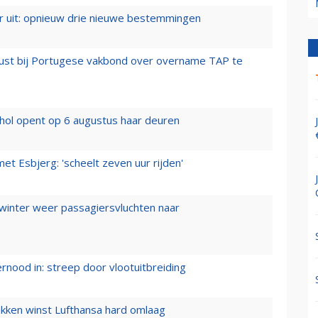
er uit: opnieuw drie nieuwe bestemmingen
rust bij Portugese vakbond over overname TAP te
hol opent op 6 augustus haar deuren
t Esbjerg: 'scheelt zeven uur rijden'
 winter weer passagiersvluchten naar
ernood in: streep door vlootuitbreiding
ukken winst Lufthansa hard omlaag