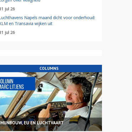
31 jul 26
Luchthavens Napels maand dicht voor onderhoud:
KLM en Transavia wijken uit
31 jul 26
COLUMNS
MIJNBOUW, EU EN LUCHTVAART