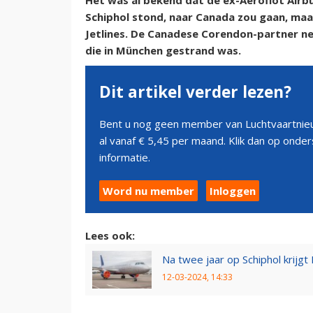
Het was al bekend dat de ex-Aeroflot Airb
Schiphol stond, naar Canada zou gaan, maa
Jetlines. De Canadese Corendon-partner n
die in München gestrand was.
Dit artikel verder lezen?
Bent u nog geen member van Luchtvaartnieu
al vanaf € 5,45 per maand. Klik dan op ond
informatie.
Word nu member
Inloggen
Lees ook:
Na twee jaar op Schiphol krijg
12-03-2024, 14:33