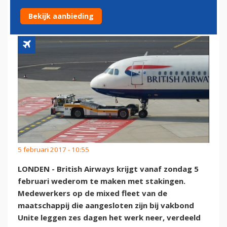
AIRWAYS
Bekijk aanbieding
5 februari 2017 - 10:55
LONDEN - British Airways krijgt vanaf zondag 5
februari wederom te maken met stakingen.
Medewerkers op de mixed fleet van de
maatschappij die aangesloten zijn bij vakbond
Unite leggen zes dagen het werk neer, verdeeld