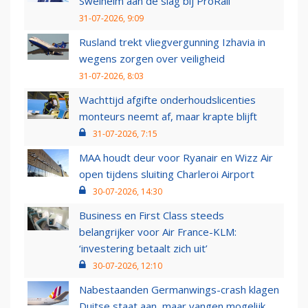
Swelheim aan de slag bij ProRail
31-07-2026, 9:09
Rusland trekt vliegvergunning Izhavia in
wegens zorgen over veiligheid
31-07-2026, 8:03
Wachttijd afgifte onderhoudslicenties
monteurs neemt af, maar krapte blijft
31-07-2026, 7:15
MAA houdt deur voor Ryanair en Wizz Air
open tijdens sluiting Charleroi Airport
30-07-2026, 14:30
Business en First Class steeds
belangrijker voor Air France-KLM:
‘investering betaalt zich uit’
30-07-2026, 12:10
Nabestaanden Germanwings-crash klagen
Duitse staat aan, maar vangen mogelijk