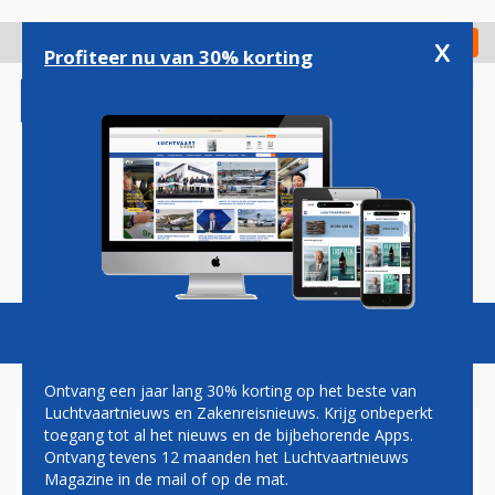
Overslaan
en
x
Digitaal Magazine
Registreer
Check in
naar
Profiteer nu van 30% korting
de
inhoud
gaan
Magazine
Podcasts
Vacatures
Toggl
naviga
Ontvang een jaar lang 30% korting op het beste van
Luchtvaartnieuws en Zakenreisnieuws. Krijg onbeperkt
toegang tot al het nieuws en de bijbehorende Apps.
OPNIEUW STAKING
Ontvang tevens 12 maanden het Luchtvaartnieuws
CABINEPERSONEEL BRITISH
Magazine in de mail of op de mat.