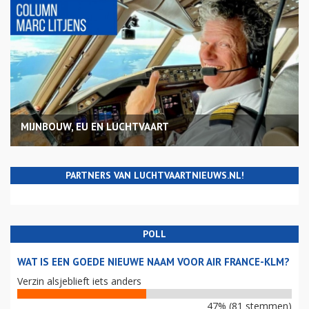
MIJNBOUW, EU EN LUCHTVAART
PARTNERS VAN LUCHTVAARTNIEUWS.NL!
POLL
WAT IS EEN GOEDE NIEUWE NAAM VOOR AIR FRANCE-KLM?
Verzin alsjeblieft iets anders
47% (81 stemmen)