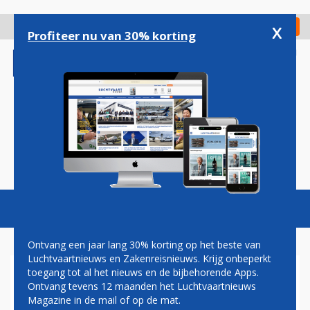
Overslaan
en
x
Digitaal Magazine
Registreer
Check in
naar
Profiteer nu van 30% korting
de
inhoud
gaan
Magazine
Podcasts
Vacatures
Toggl
naviga
Ontvang een jaar lang 30% korting op het beste van
Luchtvaartnieuws en Zakenreisnieuws. Krijg onbeperkt
toegang tot al het nieuws en de bijbehorende Apps.
SAUDI-ARABIË GAAT
Ontvang tevens 12 maanden het Luchtvaartnieuws
CONCURRENTIE AAN MET
Magazine in de mail of op de mat.