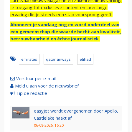
Luchtvaartnieuws Magazine en Zakenreisnieuws.nl krijg
je toegang tot exclusieve content en jarenlange
ervaring die je steeds een stap voorsprong geeft.
Abonneer je vandaag nog en word onderdeel van
een gemeenschap die waarde hecht aan kwaliteit,
betrouwbaarheid en échte journalistiek.
emirates
qatar airways
etihad
Verstuur per e-mail
Meld u aan voor de nieuwsbrief
Tip de redactie
easyJet wordt overgenomen door Apollo,
Castlelake haakt af
06-08-2026, 16:20