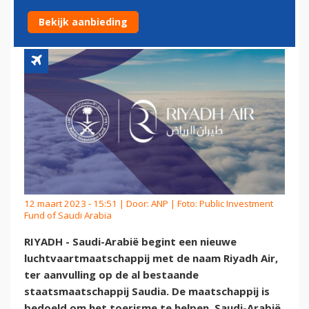
MIDDEN-OOSTEN AIRLINES
Bekijk aanbieding
12 maart 2023 - 15:51 | Door:
ANP
| Foto: Public Investment
Fund of Saudi Arabia
RIYADH - Saudi-Arabië begint een nieuwe
luchtvaartmaatschappij met de naam Riyadh Air,
ter aanvulling op de al bestaande
staatsmaatschappij Saudia. De maatschappij is
bedoeld om het toerisme te helpen. Saudi-Arabië