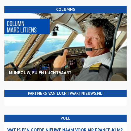
COLUMNS
MIJNBOUW, EU EN LUCHTVAART
PARTNERS VAN LUCHTVAARTNIEUWS.NL!
POLL
WAT IS EEN GOEDE NIEUWE NAAM VOOR AIR FRANCE-KLM?