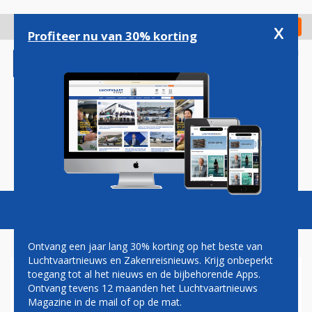
Overslaan
en
x
Digitaal Magazine
Registreer
Check in
naar
Profiteer nu van 30% korting
de
inhoud
gaan
Magazine
Podcasts
Vacatures
Toggl
naviga
Ontvang een jaar lang 30% korting op het beste van
Luchtvaartnieuws en Zakenreisnieuws. Krijg onbeperkt
toegang tot al het nieuws en de bijbehorende Apps.
STAKENDE PILOTEN SAS
Ontvang tevens 12 maanden het Luchtvaartnieuws
WILLEN GESTRANDE
Magazine in de mail of op de mat.