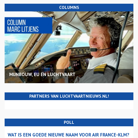
COLUMNS
MIJNBOUW, EU EN LUCHTVAART
PARTNERS VAN LUCHTVAARTNIEUWS.NL!
POLL
WAT IS EEN GOEDE NIEUWE NAAM VOOR AIR FRANCE-KLM?