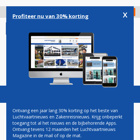
Overslaan
en
x
Digitaal Magazine
Registreer
Check in
naar
Profiteer nu van 30% korting
de
inhoud
gaan
Magazine
Podcasts
Vacatures
Toggl
naviga
Ontvang een jaar lang 30% korting op het beste van
Luchtvaartnieuws en Zakenreisnieuws. Krijg onbeperkt
toegang tot al het nieuws en de bijbehorende Apps.
UNITED AIRLINES STOPT MET
Ontvang tevens 12 maanden het Luchtvaartnieuws
BELFAST-ROUTE
Magazine in de mail of op de mat.