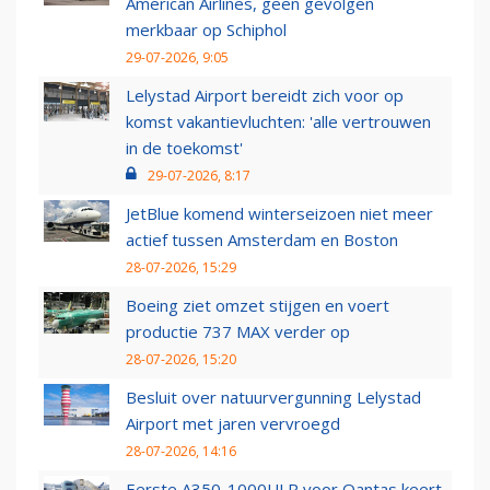
American Airlines, geen gevolgen
merkbaar op Schiphol
29-07-2026, 9:05
Lelystad Airport bereidt zich voor op
komst vakantievluchten: 'alle vertrouwen
in de toekomst'
29-07-2026, 8:17
JetBlue komend winterseizoen niet meer
actief tussen Amsterdam en Boston
28-07-2026, 15:29
Boeing ziet omzet stijgen en voert
productie 737 MAX verder op
28-07-2026, 15:20
Besluit over natuurvergunning Lelystad
Airport met jaren vervroegd
28-07-2026, 14:16
Eerste A350-1000ULR voor Qantas keert