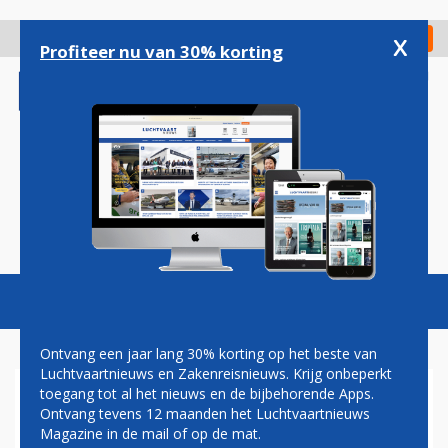
Overslaan
en
x
Digitaal Magazine
Registreer
Check in
naar
Profiteer nu van 30% korting
de
inhoud
gaan
Magazine
Podcasts
Vacatures
Toggl
naviga
Ontvang een jaar lang 30% korting op het beste van
Luchtvaartnieuws en Zakenreisnieuws. Krijg onbeperkt
toegang tot al het nieuws en de bijbehorende Apps.
US AIRWAYS NEEMT MIDWAY
Ontvang tevens 12 maanden het Luchtvaartnieuws
AIRLINES OVER
Magazine in de mail of op de mat.