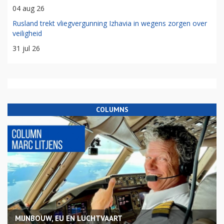
04 aug 26
Rusland trekt vliegvergunning Izhavia in wegens zorgen over
veiligheid
31 jul 26
COLUMNS
MIJNBOUW, EU EN LUCHTVAART