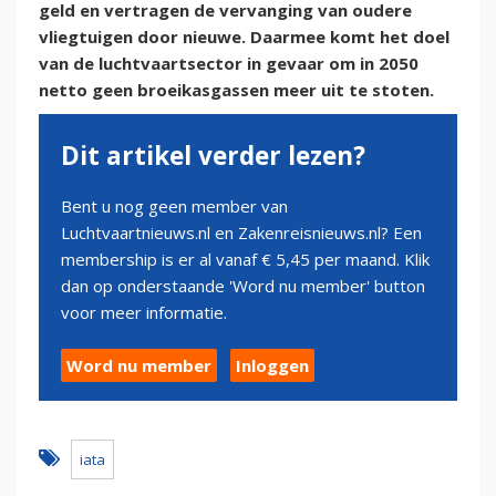
geld en vertragen de vervanging van oudere
vliegtuigen door nieuwe. Daarmee komt het doel
van de luchtvaartsector in gevaar om in 2050
netto geen broeikasgassen meer uit te stoten.
Dit artikel verder lezen?
Bent u nog geen member van
Luchtvaartnieuws.nl en Zakenreisnieuws.nl? Een
membership is er al vanaf € 5,45 per maand. Klik
dan op onderstaande 'Word nu member' button
voor meer informatie.
Word nu member
Inloggen
iata