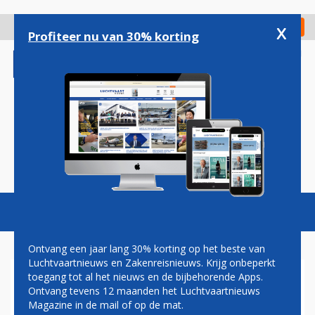
Overslaan
en
x
Digitaal Magazine
Registreer
Check in
naar
Profiteer nu van 30% korting
de
inhoud
gaan
Magazine
Podcasts
Vacatures
Toggl
naviga
Ontvang een jaar lang 30% korting op het beste van
Luchtvaartnieuws en Zakenreisnieuws. Krijg onbeperkt
toegang tot al het nieuws en de bijbehorende Apps.
VERTRAAGDE LEVERING
Ontvang tevens 12 maanden het Luchtvaartnieuws
NIEUWE VLIEGTUIGEN
Magazine in de mail of op de mat.