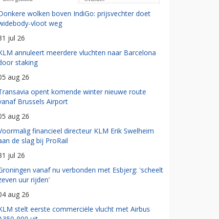
Donkere wolken boven IndiGo: prijsvechter doet
widebody-vloot weg
31 jul 26
KLM annuleert meerdere vluchten naar Barcelona
door staking
05 aug 26
Transavia opent komende winter nieuwe route
vanaf Brussels Airport
05 aug 26
Voormalig financieel directeur KLM Erik Swelheim
aan de slag bij ProRail
31 jul 26
Groningen vanaf nu verbonden met Esbjerg: 'scheelt
zeven uur rijden'
04 aug 26
KLM stelt eerste commerciële vlucht met Airbus
A350-900 uit