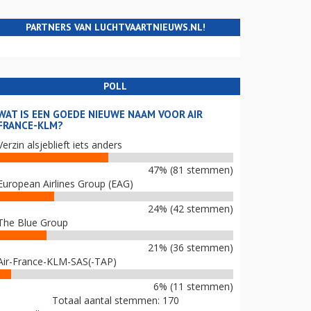
PARTNERS VAN LUCHTVAARTNIEUWS.NL!
POLL
WAT IS EEN GOEDE NIEUWE NAAM VOOR AIR
FRANCE-KLM?
Verzin alsjeblieft iets anders
47% (81 stemmen)
European Airlines Group (EAG)
24% (42 stemmen)
The Blue Group
21% (36 stemmen)
Air-France-KLM-SAS(-TAP)
6% (11 stemmen)
Totaal aantal stemmen: 170