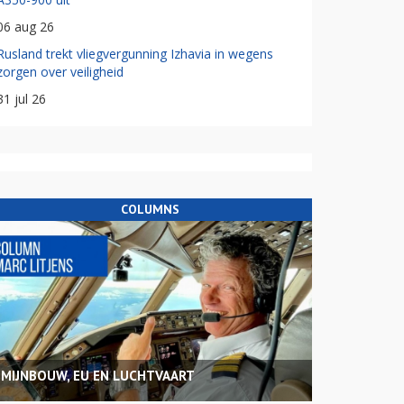
06 aug 26
Rusland trekt vliegvergunning Izhavia in wegens
zorgen over veiligheid
31 jul 26
COLUMNS
MIJNBOUW, EU EN LUCHTVAART