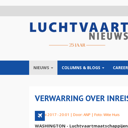
Overslaan
en
naar
de
inhoud
gaan
NIEUWS
COLUMNS & BLOGS
CAREER
VERWARRING OVER INRE
28 juni 2017 - 20:01 | Door:
ANP
| Foto: Wite Huis
WASHINGTON - Luchtvaartmaatschappijen i