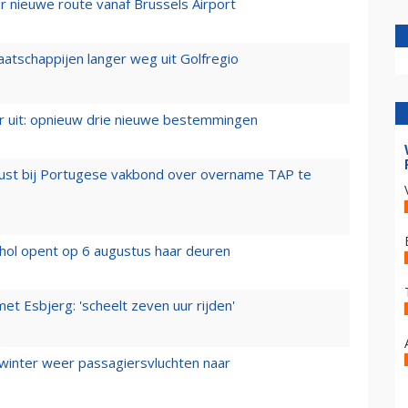
 nieuwe route vanaf Brussels Airport
aatschappijen langer weg uit Golfregio
er uit: opnieuw drie nieuwe bestemmingen
rust bij Portugese vakbond over overname TAP te
hol opent op 6 augustus haar deuren
t Esbjerg: 'scheelt zeven uur rijden'
 winter weer passagiersvluchten naar