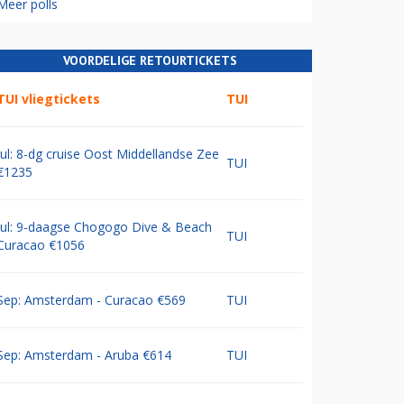
Meer polls
VOORDELIGE RETOURTICKETS
TUI vliegtickets
TUI
Jul: 8-dg cruise Oost Middellandse Zee
TUI
€1235
Jul: 9-daagse Chogogo Dive & Beach
TUI
Curacao €1056
Sep: Amsterdam - Curacao €569
TUI
Sep: Amsterdam - Aruba €614
TUI