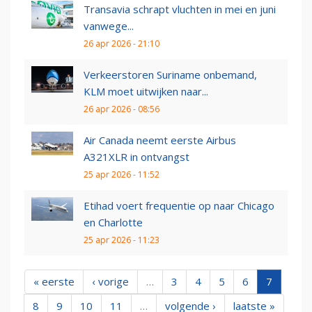
Transavia schrapt vluchten in mei en juni
vanwege...
26 apr 2026 - 21:10
Verkeerstoren Suriname onbemand,
KLM moet uitwijken naar...
26 apr 2026 - 08:56
Air Canada neemt eerste Airbus
A321XLR in ontvangst
25 apr 2026 - 11:52
Etihad voert frequentie op naar Chicago
en Charlotte
25 apr 2026 - 11:23
« eerste
‹ vorige
…
3
4
5
6
7
8
9
10
11
…
volgende ›
laatste »