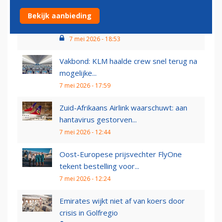
Koning kruipt voor de laatste keer achter
Bekijk aanbieding
het stuur van...
7 mei 2026 - 18:53
Vakbond: KLM haalde crew snel terug na
mogelijke...
7 mei 2026 - 17:59
Zuid-Afrikaans Airlink waarschuwt: aan
hantavirus gestorven...
7 mei 2026 - 12:44
Oost-Europese prijsvechter FlyOne
tekent bestelling voor...
7 mei 2026 - 12:24
Emirates wijkt niet af van koers door
crisis in Golfregio