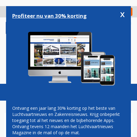
Overslaan
en
x
Digitaal Magazine
Registreer
Check in
naar
Profiteer nu van 30% korting
de
inhoud
gaan
Magazine
Podcasts
Vacatures
Toggl
naviga
Ontvang een jaar lang 30% korting op het beste van
Luchtvaartnieuws en Zakenreisnieuws. Krijg onbeperkt
toegang tot al het nieuws en de bijbehorende Apps.
AIRLINES
Ontvang tevens 12 maanden het Luchtvaartnieuws
Magazine in de mail of op de mat.