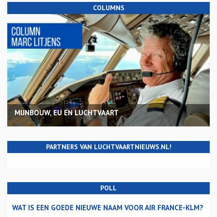
COLUMNS
MIJNBOUW, EU EN LUCHTVAART
PARTNERS VAN LUCHTVAARTNIEUWS.NL!
POLL
WAT IS EEN GOEDE NIEUWE NAAM VOOR AIR FRANCE-KLM?