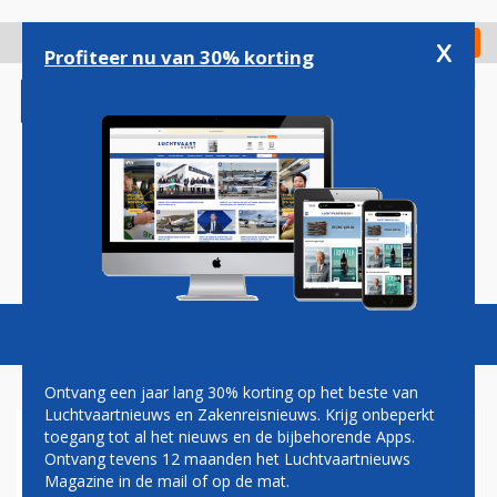
Overslaan
en
x
Digitaal Magazine
Registreer
Check in
naar
Profiteer nu van 30% korting
de
inhoud
gaan
Magazine
Podcasts
Vacatures
Toggl
naviga
Ontvang een jaar lang 30% korting op het beste van
Luchtvaartnieuws en Zakenreisnieuws. Krijg onbeperkt
toegang tot al het nieuws en de bijbehorende Apps.
VS NEEMT MAATREGELEN NA
Ontvang tevens 12 maanden het Luchtvaartnieuws
DODELIJKE BOTSING
Magazine in de mail of op de mat.