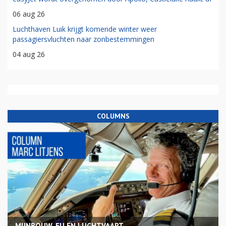
06 aug 26
Luchthaven Luik krijgt komende winter weer
passagiersvluchten naar zonbestemmingen
04 aug 26
COLUMNS
MIJNBOUW, EU EN LUCHTVAART