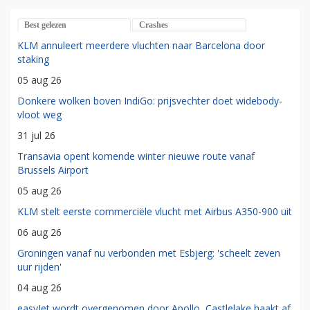
Best gelezen
Crashes
KLM annuleert meerdere vluchten naar Barcelona door
staking
05 aug 26
Donkere wolken boven IndiGo: prijsvechter doet widebody-
vloot weg
31 jul 26
Transavia opent komende winter nieuwe route vanaf
Brussels Airport
05 aug 26
KLM stelt eerste commerciële vlucht met Airbus A350-900 uit
06 aug 26
Groningen vanaf nu verbonden met Esbjerg: 'scheelt zeven
uur rijden'
04 aug 26
easyJet wordt overgenomen door Apollo, Castlelake haakt af