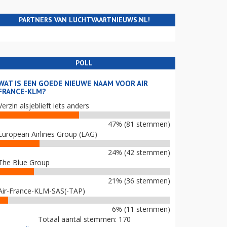
PARTNERS VAN LUCHTVAARTNIEUWS.NL!
POLL
WAT IS EEN GOEDE NIEUWE NAAM VOOR AIR
FRANCE-KLM?
Verzin alsjeblieft iets anders
47% (81 stemmen)
European Airlines Group (EAG)
24% (42 stemmen)
The Blue Group
21% (36 stemmen)
Air-France-KLM-SAS(-TAP)
6% (11 stemmen)
Totaal aantal stemmen: 170