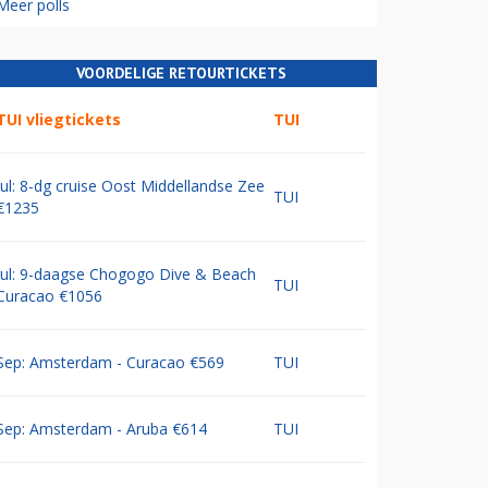
Meer polls
VOORDELIGE RETOURTICKETS
TUI vliegtickets
TUI
Jul: 8-dg cruise Oost Middellandse Zee
TUI
€1235
Jul: 9-daagse Chogogo Dive & Beach
TUI
Curacao €1056
Sep: Amsterdam - Curacao €569
TUI
Sep: Amsterdam - Aruba €614
TUI