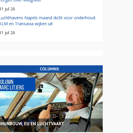
31 jul 26
Luchthavens Napels maand dicht voor onderhoud:
KLM en Transavia wijken uit
31 jul 26
COLUMNS
MIJNBOUW, EU EN LUCHTVAART