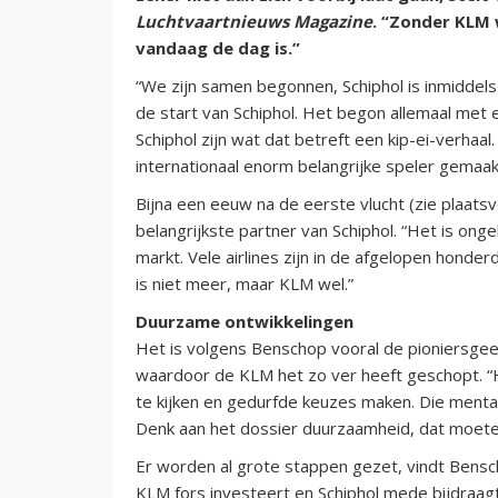
Luchtvaartnieuws Magazine
. “Zonder KLM 
vandaag de dag is.”
“We zijn samen begonnen, Schiphol is inmidde
de start van Schiphol. Het begon allemaal met 
Schiphol zijn wat dat betreft een kip-ei-verhaa
internationaal enorm belangrijke speler gemaak
Bijna een eeuw na de eerste vlucht (zie plaat
belangrijkste partner van Schiphol. “Het is ong
markt. Vele airlines zijn in de afgelopen hon
is niet meer, maar KLM wel.”
Duurzame ontwikkelingen
Het is volgens Benschop vooral de pioniersgee
waardoor de KLM het zo ver heeft geschopt. “He
te kijken en gedurfde keuzes maken. Die menta
Denk aan het dossier duurzaamheid, dat moete
Er worden al grote stappen gezet, vindt Bens
KLM fors investeert en Schiphol mede bijdraag