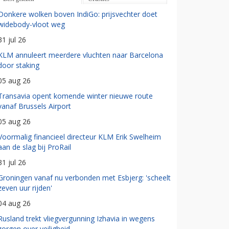
Donkere wolken boven IndiGo: prijsvechter doet
widebody-vloot weg
31 jul 26
KLM annuleert meerdere vluchten naar Barcelona
door staking
05 aug 26
Transavia opent komende winter nieuwe route
vanaf Brussels Airport
05 aug 26
Voormalig financieel directeur KLM Erik Swelheim
aan de slag bij ProRail
31 jul 26
Groningen vanaf nu verbonden met Esbjerg: 'scheelt
zeven uur rijden'
04 aug 26
Rusland trekt vliegvergunning Izhavia in wegens
zorgen over veiligheid