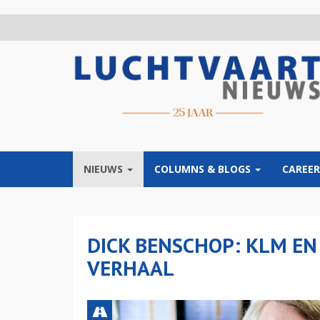
Overslaan
en
naar
de
inhoud
gaan
NIEUWS
COLUMNS & BLOGS
CAREER
DICK BENSCHOP: KLM EN 
VERHAAL