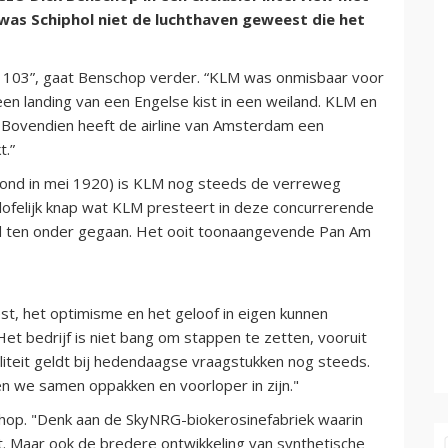
was Schiphol niet de luchthaven geweest die het
ls 103”, gaat Benschop verder. “KLM was onmisbaar voor
een landing van een Engelse kist in een weiland. KLM en
l. Bovendien heeft de airline van Amsterdam een
t.”
svond in mei 1920) is KLM nog steeds de verreweg
elofelijk knap wat KLM presteert in deze concurrerende
derd ten onder gegaan. Het ooit toonaangevende Pan Am
st, het optimisme en het geloof in eigen kunnen
t bedrijf is niet bang om stappen te zetten, vooruit
liteit geldt bij hedendaagse vraagstukken nog steeds.
n we samen oppakken en voorloper in zijn."
chop. "Denk aan de SkyNRG-biokerosinefabriek waarin
t. Maar ook de bredere ontwikkeling van synthetische