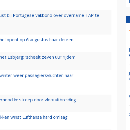
rust bij Portugese vakbond over overname TAP te
hol opent op 6 augustus haar deuren
t Esbjerg: 'scheelt zeven uur rijden'
 winter weer passagiersvluchten naar
ernood in: streep door vlootuitbreiding
ukken winst Lufthansa hard omlaag