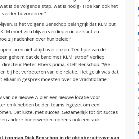
 wat is de volgende stap, wat is nodig? Hoe kan ook het
t verder bevorderen.”
ijven, is het volgens Benschop belangrijk dat KLM put
“KLM moet zich blijven verdiepen in de klant en
hoe zij nadenken over hun beleid.”
open jaren niet altijd over rozen. Ten tijde van de
geen geheim dat de band met KLM ‘stroef’ verliep.
-directeur Pieter Elbers prima, stelt Benschop. “We
n bij het verbeteren van die relatie. Het geluk was dat
t elkaar in gesprek moesten over de vrachtlocatie.”
van de nieuwe A-pier een nieuwe locatie voor
Pieter en ik hebben beiden teams ingezet om een
omen. Dat lukte, met succes. Gezamenlijk tot dit succes
rden andere onderwerpen opeens ook een stuk
hol-topman Dick Benschop in de oktoberuitgave van