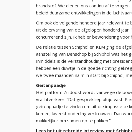
brandstof. We dienen ons continu af te vragen;
beleid duurzame ontwikkelingen in de luchtvaar
Om ook de volgende honderd jaar relevant te bl
uit de ervaring van de afgelopen honderd jaar. 
concurrerend zijn. Ik heb er bewondering voor 
De relatie tussen Schiphol en KLM ging de afgel
aanstelling van Benschop bij Schiphol was het 
Inmiddels is de verstandhouding met president
hebben een duwtje in de goede richting gekrege
we twee maanden na mijn start bij Schiphol, me
Geitenpaadje
Het platform Zuidoost wordt vanwege de bouw 
vrachtverkeer. “Dat gesprek liep altijd vast. 
geitenpaadje te vinden om uit die impasse te k
komen, kweekt onderling vertrouwen. Dan wo
makkelijker om samen op te pakken.”
Lees het uitgebreide interview met Schip