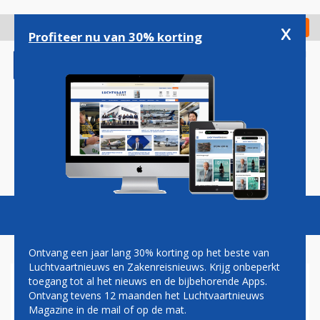
Overslaan
en
x
Digitaal Magazine
Registreer
Check in
naar
Profiteer nu van 30% korting
de
inhoud
gaan
Magazine
Podcasts
Vacatures
Toggl
naviga
Ontvang een jaar lang 30% korting op het beste van
Luchtvaartnieuws en Zakenreisnieuws. Krijg onbeperkt
toegang tot al het nieuws en de bijbehorende Apps.
FRANS TIMMERMANS:
Ontvang tevens 12 maanden het Luchtvaartnieuws
NIEMAND HOEFT TWAALF
Magazine in de mail of op de mat.