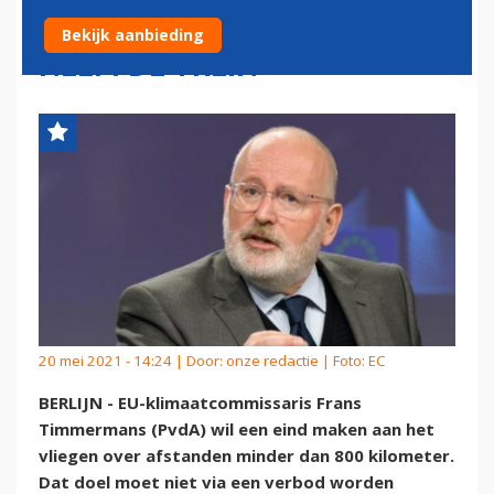
KEER PER JAAR TE VLIEGEN,
Bekijk aanbieding
NEEM DE TREIN
20 mei 2021 - 14:24 | Door:
onze redactie
| Foto: EC
BERLIJN - EU-klimaatcommissaris Frans
Timmermans (PvdA) wil een eind maken aan het
vliegen over afstanden minder dan 800 kilometer.
Dat doel moet niet via een verbod worden