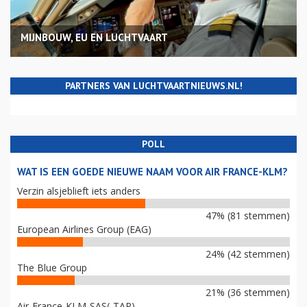
MIJNBOUW, EU EN LUCHTVAART
PARTNERS VAN LUCHTVAARTNIEUWS.NL!
POLL
WAT IS EEN GOEDE NIEUWE NAAM VOOR AIR FRANCE-KLM?
Verzin alsjeblieft iets anders
47% (81 stemmen)
European Airlines Group (EAG)
24% (42 stemmen)
The Blue Group
21% (36 stemmen)
Air-France-KLM-SAS(-TAP)