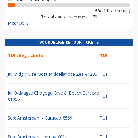
6% (11 stemmen)
Totaal aantal stemmen: 170
Meer polls
VOORDELIGE RETOURTICKETS
TUI vliegtickets
TUI
Jul: 8-dg cruise Oost Middellandse Zee €1235
TUI
Jul: 9-daagse Chogogo Dive & Beach Curacao
TUI
€1056
Sep: Amsterdam - Curacao €569
TUI
Sep: Amsterdam - Aruba €614
TUI