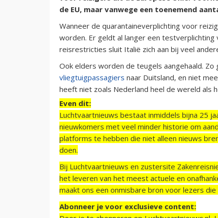
de EU, maar vanwege een toenemend aanta
Wanneer de quarantaineverplichting voor reizi
worden. Er geldt al langer een testverplichting 
reisrestricties sluit Italië zich aan bij veel and
Ook elders worden de teugels aangehaald. Zo g
vliegtuigpassagiers
naar Duitsland, en niet meer
heeft niet zoals Nederland heel de wereld als
Even dit:
Luchtvaartnieuws bestaat inmiddels bijna 25 jaa
nieuwkomers met veel minder historie om aand
platforms te hebben die niet alleen nieuws bre
doen.
Bij Luchtvaartnieuws en zustersite Zakenreisn
het leveren van het meest actuele en onafhankel
maakt ons een onmisbare bron voor lezers die g
Abonneer je voor exclusieve content:
Door je te abonneren op Luchtvaartnieuws.nl, 