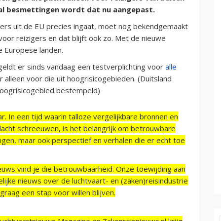
l besmettingen wordt dat nu aangepast.
gers uit de EU precies ingaat, moet nog bekendgemaakt
voor reizigers en dat blijft ook zo. Met de nieuwe
ere Europese landen.
eldt er sinds vandaag een testverplichting voor
alle
 alleen voor die uit hoogrisicogebieden. (Duitsland
 hoogrisicogebied bestempeld)
r. In een tijd waarin talloze vergelijkbare bronnen en
acht schreeuwen, is het belangrijk om betrouwbare
ngen, maar ook perspectief en verhalen die er echt toe
ieuws vind je die betrouwbaarheid. Onze toewijding aan
ijke nieuws over de luchtvaart- en (zaken)reisindustrie
raag een stap voor willen blijven.
Luchtvaartnieuws Magazine en Zakenreisnieuws.nl krijg