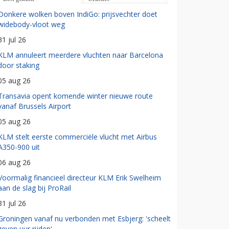
Donkere wolken boven IndiGo: prijsvechter doet
widebody-vloot weg
31 jul 26
KLM annuleert meerdere vluchten naar Barcelona
door staking
05 aug 26
Transavia opent komende winter nieuwe route
vanaf Brussels Airport
05 aug 26
KLM stelt eerste commerciële vlucht met Airbus
A350-900 uit
06 aug 26
Voormalig financieel directeur KLM Erik Swelheim
aan de slag bij ProRail
31 jul 26
Groningen vanaf nu verbonden met Esbjerg: 'scheelt
zeven uur rijden'