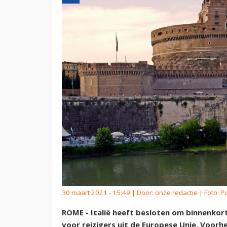
30 maart 2021 - 15:49 | Door:
onze redactie
| Foto: P
ROME - Italië heeft besloten om binnenkor
voor reizigers uit de Europese Unie. Voorhe