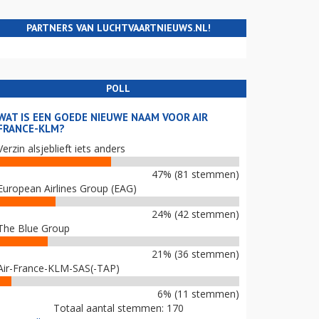
PARTNERS VAN LUCHTVAARTNIEUWS.NL!
POLL
WAT IS EEN GOEDE NIEUWE NAAM VOOR AIR
FRANCE-KLM?
Verzin alsjeblieft iets anders
47% (81 stemmen)
European Airlines Group (EAG)
24% (42 stemmen)
The Blue Group
21% (36 stemmen)
Air-France-KLM-SAS(-TAP)
6% (11 stemmen)
Totaal aantal stemmen: 170