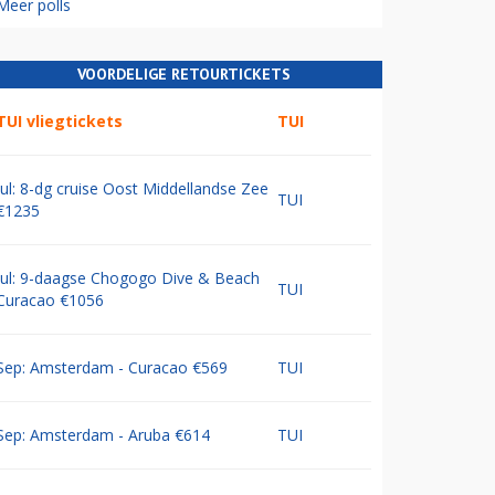
Meer polls
VOORDELIGE RETOURTICKETS
TUI vliegtickets
TUI
Jul: 8-dg cruise Oost Middellandse Zee
TUI
€1235
Jul: 9-daagse Chogogo Dive & Beach
TUI
Curacao €1056
Sep: Amsterdam - Curacao €569
TUI
Sep: Amsterdam - Aruba €614
TUI