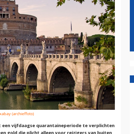
ixabay (archieffoto)
t een vijfdaagse quarantaineperiode te verplichten
en gold die plicht alleen voor reizigers van buiten