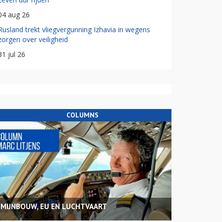
04 aug 26
Rusland trekt vliegvergunning Izhavia in wegens
zorgen over veiligheid
31 jul 26
COLUMNS
MIJNBOUW, EU EN LUCHTVAART