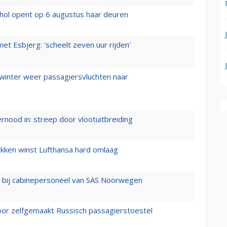
hol opent op 6 augustus haar deuren
t Esbjerg: 'scheelt zeven uur rijden'
 winter weer passagiersvluchten naar
ernood in: streep door vlootuitbreiding
ukken winst Lufthansa hard omlaag
 bij cabinepersoneel van SAS Noorwegen
voor zelfgemaakt Russisch passagierstoestel