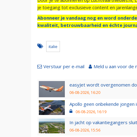
je toegang tot exclusieve content en jarenlang
Abonneer je vandaag nog en word onderde
kwaliteit, betrouwbaarheid en échte journa
italie
Verstuur per e-mail
Meld u aan voor de 
easyJet wordt overgenomen door
06-08-2026, 16:20
Apollo geen onbekende jongen i
06-08-2026, 16:19
In jacht op vakantiegangers slui
06-08-2026, 15:56