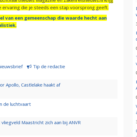
e ervaring die je steeds een stap voorsprong geeft.
el van een gemeenschap die waarde hecht aan
listiek.
nieuwsbrief
Tip de redactie
 Apollo, Castlelake haakt af
n de luchtvaart
t vliegveld Maastricht zich aan bij ANVR