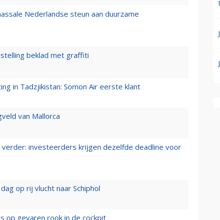
 massale Nederlandse steun aan duurzame
stelling beklad met graffiti
g in Tadzjikistan: Somon Air eerste klant
gveld van Mallorca
verder: investeerders krijgen dezelfde deadline voor
ag op rij vlucht naar Schiphol
es op gevaren rook in de cockpit