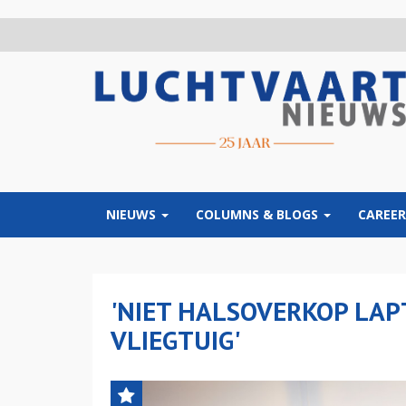
Overslaan
en
naar
de
inhoud
gaan
NIEUWS
COLUMNS & BLOGS
CAREER
'NIET HALSOVERKOP LAP
VLIEGTUIG'