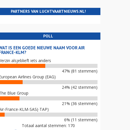
PARTNERS VAN LUCHTVAARTNIEUWS.NL!
POLL
WAT IS EEN GOEDE NIEUWE NAAM VOOR AIR
FRANCE-KLM?
Verzin alsjeblieft iets anders
47% (81 stemmen)
European Airlines Group (EAG)
24% (42 stemmen)
The Blue Group
21% (36 stemmen)
Air-France-KLM-SAS(-TAP)
6% (11 stemmen)
Totaal aantal stemmen: 170