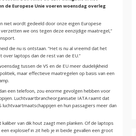
en de Europese Unie voeren woensdag overleg
nen niet wordt gedeeld door onze eigen Europese
id, verzetten we ons tegen deze eenzijdige maatregel,”
nsport.
id die nu is ontstaan. “Het is nu al vreemd dat het
t over laptops dan de rest van de EU.”
woensdag tussen de VS en de EU meer duidelijkheid
olitiek, maar effectieve maatregelen op basis van een
Camp.
 dan een telefoon, zou enorme gevolgen hebben voor
ppijen. Luchtvaartbrancheorganisatie IATA raamt dat
S luchtvaartmaatschappijen en hun passagiers meer dan
 kaliber van dik hout zaagt men planken. Of de laptops
 een explosief in zit heb je in beide gevallen een groot