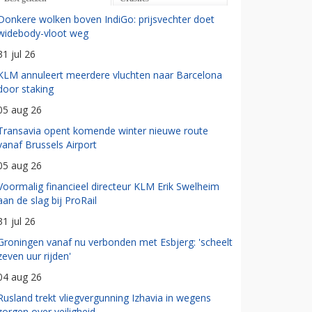
Donkere wolken boven IndiGo: prijsvechter doet
widebody-vloot weg
31 jul 26
KLM annuleert meerdere vluchten naar Barcelona
door staking
05 aug 26
Transavia opent komende winter nieuwe route
vanaf Brussels Airport
05 aug 26
Voormalig financieel directeur KLM Erik Swelheim
aan de slag bij ProRail
31 jul 26
Groningen vanaf nu verbonden met Esbjerg: 'scheelt
zeven uur rijden'
04 aug 26
Rusland trekt vliegvergunning Izhavia in wegens
zorgen over veiligheid