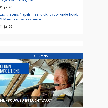
31 jul 26
Luchthavens Napels maand dicht voor onderhoud:
KLM en Transavia wijken uit
31 jul 26
COLUMNS
MIJNBOUW, EU EN LUCHTVAART