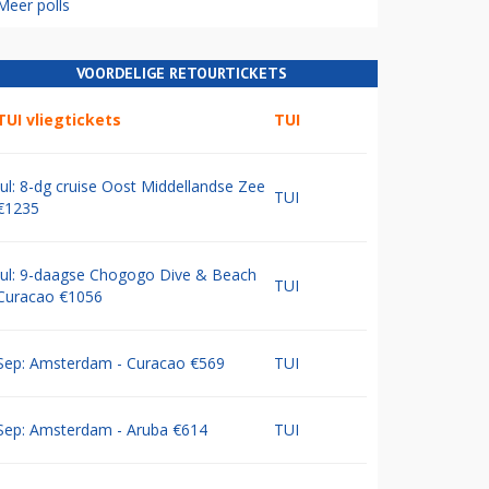
Meer polls
VOORDELIGE RETOURTICKETS
TUI vliegtickets
TUI
Jul: 8-dg cruise Oost Middellandse Zee
TUI
€1235
Jul: 9-daagse Chogogo Dive & Beach
TUI
Curacao €1056
Sep: Amsterdam - Curacao €569
TUI
Sep: Amsterdam - Aruba €614
TUI