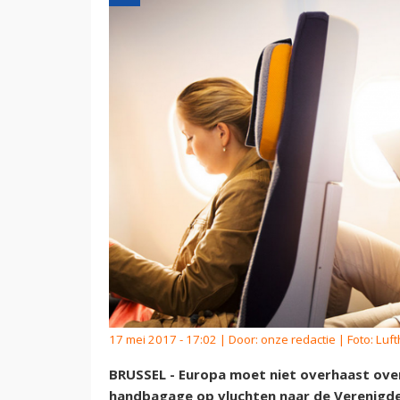
17 mei 2017 - 17:02 | Door:
onze redactie
| Foto: Luf
BRUSSEL - Europa moet niet overhaast over
handbagage op vluchten naar de Verenigde 