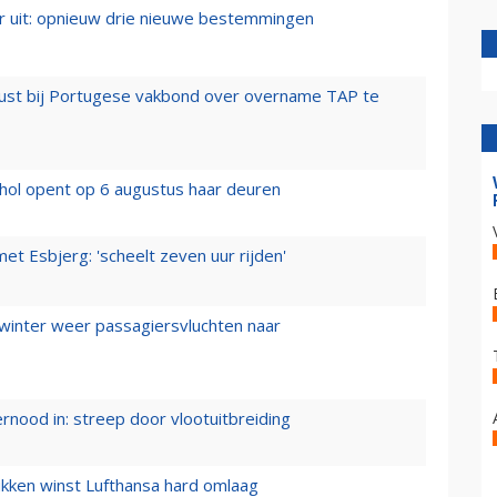
er uit: opnieuw drie nieuwe bestemmingen
rust bij Portugese vakbond over overname TAP te
hol opent op 6 augustus haar deuren
t Esbjerg: 'scheelt zeven uur rijden'
 winter weer passagiersvluchten naar
ernood in: streep door vlootuitbreiding
ukken winst Lufthansa hard omlaag