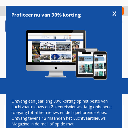
Overslaan
en
x
Digitaal Magazine
Registreer
Check in
naar
Profiteer nu van 30% korting
de
inhoud
gaan
Magazine
Podcasts
Vacatures
Toggl
naviga
Ontvang een jaar lang 30% korting op het beste van
Luchtvaartnieuws en Zakenreisnieuws. Krijg onbeperkt
toegang tot al het nieuws en de bijbehorende Apps.
FLYING BLUE
Ontvang tevens 12 maanden het Luchtvaartnieuws
Magazine in de mail of op de mat.