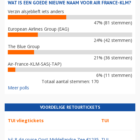
WAT IS EEN GOEDE NIEUWE NAAM VOOR AIR FRANCE-KLM?
Verzin alsjeblieft iets anders
47% (81 stemmen)
European Airlines Group (EAG)
24% (42 stemmen)
The Blue Group
21% (36 stemmen)
Air-France-KLM-SAS(-TAP)
6% (11 stemmen)
Totaal aantal stemmen: 170
Meer polls
VOORDELIGE RETOURTICKETS
TUI vliegtickets
TUI
Jul: 8-dg cruise Oost Middellandse Zee €1235
TUI