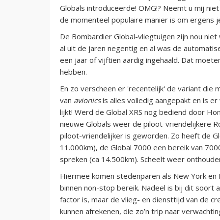
Globals introduceerde! OMG!? Neemt u mij niet kw
de momenteel populaire manier is om ergens je
De Bombardier Global-vliegtuigen zijn nou niet
al uit de jaren negentig en al was de automatiser
een jaar of vijftien aardig ingehaald. Dat moe
hebben.
En zo verscheen er 'recentelijk' de variant die
van
avionics
is alles volledig aangepakt en is e
lijkt! Werd de Global XRS nog bediend door Hon
nieuwe Globals weer de piloot-vriendelijkere Ro
piloot-vriendelijker is geworden. Zo heeft de 
11.000km), de Global 7000 een bereik van 700
spreken (ca 14.500km). Scheelt weer onthoude
Hiermee komen stedenparen als New York en Ho
binnen non-stop bereik. Nadeel is bij dit soort
factor is, maar de vlieg- en diensttijd van de c
kunnen afrekenen, die zo’n trip naar verwachti