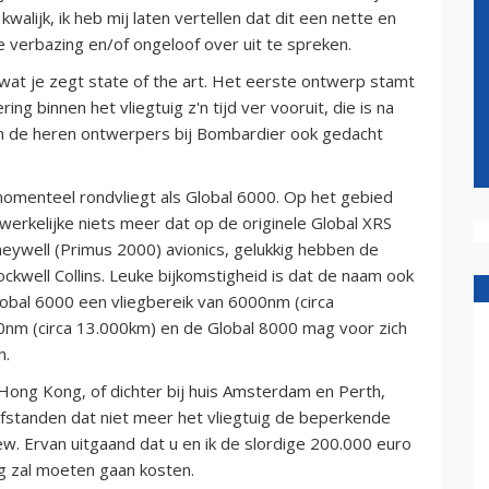
alijk, ik heb mij laten vertellen dat dit een nette en
 verbazing en/of ongeloof over uit te spreken.
 wat je zegt state of the art. Het eerste ontwerp stamt
ing binnen het vliegtuig z'n tijd ver vooruit, die is na
ten de heren ontwerpers bij Bombardier ook gedacht
 momenteel rondvliegt als Global 6000. Op het gebied
r werkelijke niets meer dat op de originele Global XRS
eywell (Primus 2000) avionics, gelukkig hebben de
ckwell Collins. Leuke bijkomstigheid is dat de naam ook
Global 6000 een vliegbereik van 6000nm (circa
0nm (circa 13.000km) en de Global 8000 mag voor zich
n.
ng Kong, of dichter bij huis Amsterdam en Perth,
 afstanden dat niet meer het vliegtuig de beperkende
rew. Ervan uitgaand dat u en ik de slordige 200.000 euro
ng zal moeten gaan kosten.