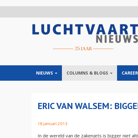
Overslaan
en
naar
de
inhoud
gaan
NIEUWS
COLUMNS & BLOGS
CAREER
ERIC VAN WALSEM: BIGG
18 januari 2013
In de wereld van de zakenjets is bigger niet alt