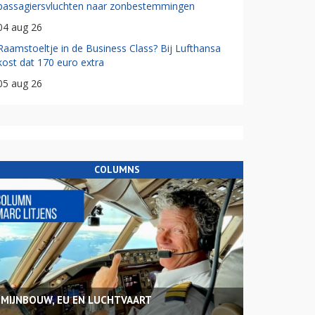
passagiersvluchten naar zonbestemmingen
04 aug 26
Raamstoeltje in de Business Class? Bij Lufthansa
kost dat 170 euro extra
05 aug 26
COLUMNS
MIJNBOUW, EU EN LUCHTVAART