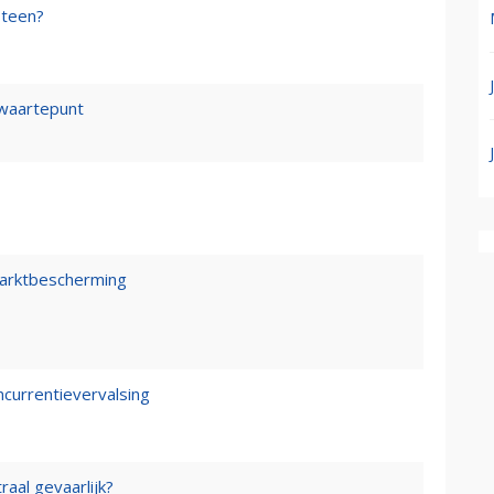
steen?
waartepunt
marktbescherming
ncurrentievervalsing
raal gevaarlijk?