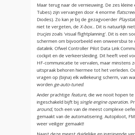
Maar terug naar de vernieuwing. De zes kleine e
Tubes) zijn vervangen door 4 enorme
flatscree
Diodes). Zo kan je bij de gezagvoerder
Playsta
niet te vergeten, de
X-box
... Dit is natuurlijk 
trucjes
zoals 'visual flightplanning'. Dit is een s
schermen om bijvoorbeeld een onweersbui te om
datalink. Ofwel Controller Pilot Data Link Commun
cockpit en de verkeersleiding. Dit heeft veel v
HF-communicatie te vervalen, maar minstens zo
uitspraak behoren hiermee tot het verleden. Oo
vragen op (bijna) elk willekeurig scherm, van waa
worden
ge-auto-tuned
.
Ander prachtige
feature
, die we nooit hopen te
ingeschakeld bijft bij
single engine operatio
n. P
around
, toch een van de meest complexe oefeni
gemaakt van de automatisering. Autopiloot, FMS
weer veiliger gemaakt!
Naast deze meest duidelijke en ingrijpende veran