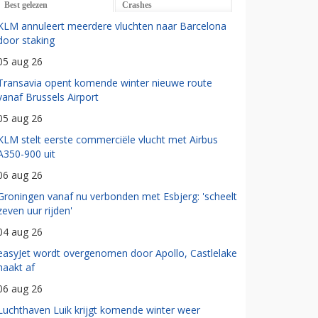
Best gelezen
Crashes
KLM annuleert meerdere vluchten naar Barcelona
door staking
05 aug 26
Transavia opent komende winter nieuwe route
vanaf Brussels Airport
05 aug 26
KLM stelt eerste commerciële vlucht met Airbus
A350-900 uit
06 aug 26
Groningen vanaf nu verbonden met Esbjerg: 'scheelt
zeven uur rijden'
04 aug 26
easyJet wordt overgenomen door Apollo, Castlelake
haakt af
06 aug 26
Luchthaven Luik krijgt komende winter weer