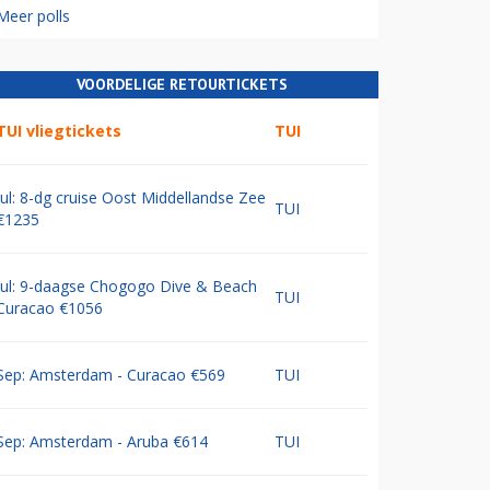
Meer polls
VOORDELIGE RETOURTICKETS
TUI vliegtickets
TUI
Jul: 8-dg cruise Oost Middellandse Zee
TUI
€1235
Jul: 9-daagse Chogogo Dive & Beach
TUI
Curacao €1056
Sep: Amsterdam - Curacao €569
TUI
Sep: Amsterdam - Aruba €614
TUI