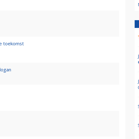
de toekomst
logan