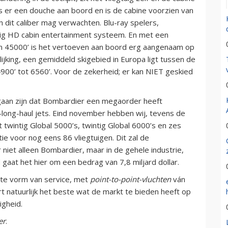
is er een douche aan boord en is de cabine voorzien van
an dit caliber mag verwachten. Blu-ray spelers,
ig HD cabin entertainment systeem. En met een
n 45000’ is het vertoeven aan boord erg aangenaam op
lijking, een gemiddeld skigebied in Europa ligt tussen de
’ tot 6560’. Voor de zekerheid; er kan NIET geskied
tgaan zijn dat Bombardier een megaorder heeft
-long-haul jets. Eind november hebben wij, tevens de
 twintig Global 5000’s, twintig Global 6000’s en zes
e voor nog eens 86 vliegtuigen. Dit zal de
 niet alleen Bombardier, maar in de gehele industrie,
 gaat het hier om een bedrag van 7,8 miljard dollar.
ogste vorm van service, met
point-to-point-vluchten
ván
 natuurlijk het beste wat de markt te bieden heeft op
igheid.
er
.