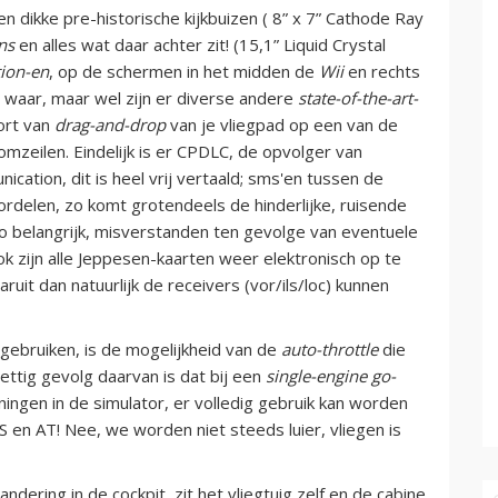
n dikke pre-historische kijkbuizen ( 8” x 7” Cathode Ray
ns
en alles wat daar achter zit! (15,1” Liquid Crystal
tion-en
, op de schermen in het midden de
Wii
en rechts
niet waar, maar wel zijn er diverse andere
state-of-the-art-
oort van
drag-and-drop
van je vliegpad op een van de
zeilen. Eindelijk is er CPDLC, de opvolger van
ication, dit is heel vrij vertaald; sms'en tussen de
oordelen, zo komt grotendeels de hinderlijke, ruisende
 belangrijk, misverstanden ten gevolge van eventuele
k zijn alle Jeppesen-kaarten weer elektronisch op te
ruit dan natuurlijk de receivers (vor/ils/loc) kunnen
 gebruiken, is de mogelijkheid van de
auto-throttle
die
rettig gevolg daarvan is dat bij een
single-engine go-
ngen in de simulator, er volledig gebruik kan worden
 en AT! Nee, we worden niet steeds luier, vliegen is
dering in de cockpit, zit het vliegtuig zelf en de cabine