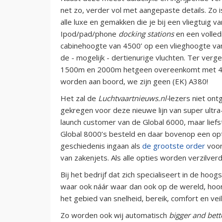
net zo, verder vol met aangepaste details. Zo 
alle luxe en gemakken die je bij een vliegtuig v
Ipod/pad/phone
docking stations
en een volled
cabinehoogte van 4500’ op een vlieghoogte va
de - mogelijk - dertienurige vluchten. Ter verge
1500m en 2000m hetgeen overeenkomt met 4900
worden aan boord, we zijn geen (EK) A380!
Het zal de
Luchtvaartnieuws.nl-
lezers niet on
gekregen voor deze nieuwe lijn van super ultra
launch customer van de Global 6000, maar liefst
Global 8000’s besteld en daar bovenop een opti
geschiedenis ingaan als
de grootste order
voor
van zakenjets. Als alle opties worden verzilverd
Bij het bedrijf dat zich specialiseert in de ho
waar ook náár waar dan ook op de wereld, hoort
het gebied van snelheid, bereik, comfort en veil
Zo worden ook wij automatisch
bigger and bett