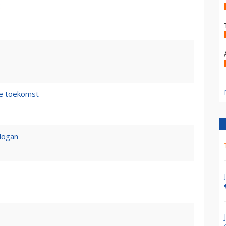
g
de toekomst
logan