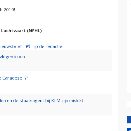
ch 2010!
e Luchtvaart (NFHL)
nieuwsbrief
Tip de redactie
evlogen icoon
e Canadese 'Y'
n en de staatsagent bij KLM zijn mislukt