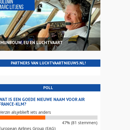
MIJNBOUW, EU EN LUCHTVAART
PARTNERS VAN LUCHTVAARTNIEUWS.NL!
POLL
WAT IS EEN GOEDE NIEUWE NAAM VOOR AIR
FRANCE-KLM?
Verzin alsjeblieft iets anders
47% (81 stemmen)
European Airlines Group (EAG)