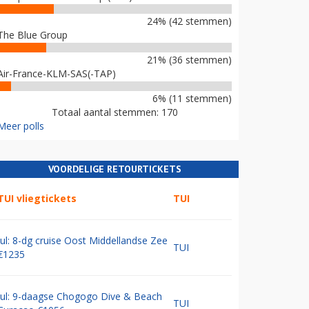
24% (42 stemmen)
The Blue Group
21% (36 stemmen)
Air-France-KLM-SAS(-TAP)
6% (11 stemmen)
Totaal aantal stemmen: 170
Meer polls
VOORDELIGE RETOURTICKETS
TUI vliegtickets
TUI
Jul: 8-dg cruise Oost Middellandse Zee
TUI
€1235
Jul: 9-daagse Chogogo Dive & Beach
TUI