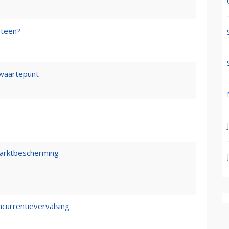
steen?
waartepunt
marktbescherming
ncurrentievervalsing