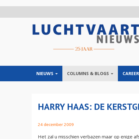
Overslaan
en
naar
de
inhoud
gaan
NIEUWS
COLUMNS & BLOGS
CAREER
HARRY HAAS: DE KERST
24 december 2009
Het zal u misschien verbazen maar op enige afs