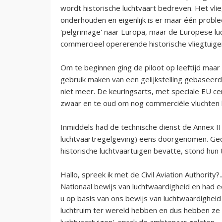
wordt historische luchtvaart bedreven. Het vli
onderhouden en eigenlijk is er maar één proble
'pelgrimage' naar Europa, maar de Europese lu
commercieel opererende historische vliegtuige
Om te beginnen ging de piloot op leeftijd maar
gebruik maken van een gelijkstelling gebaseerd
niet meer. De keuringsarts, met speciale EU cert
zwaar en te oud om nog commerciële vluchten 
Inmiddels had de technische dienst de Annex II 
luchtvaartregelgeving) eens doorgenomen. Gedve
historische luchtvaartuigen bevatte, stond hun ty
Hallo, spreek ik met de Civil Aviation Authority?
Nationaal bewijs van luchtwaardigheid en had e
u op basis van ons bewijs van luchtwaardigheid 
luchtruim ter wereld hebben en dus hebben ze
luchtvaartuigen', sprak de ambtenaar gelaten.