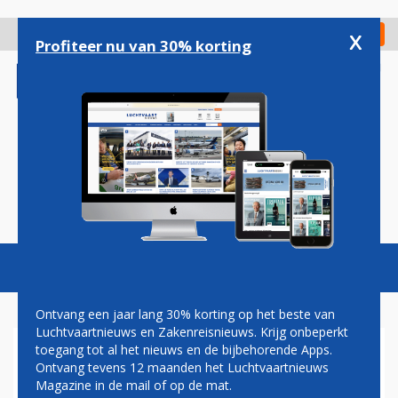
Overslaan
en
x
Digitaal Magazine
Registreer
Check in
naar
Profiteer nu van 30% korting
de
inhoud
gaan
Magazine
Podcasts
Vacatures
Toggl
naviga
Ontvang een jaar lang 30% korting op het beste van
Luchtvaartnieuws en Zakenreisnieuws. Krijg onbeperkt
toegang tot al het nieuws en de bijbehorende Apps.
HENK VAN DEN HELDER:
Ontvang tevens 12 maanden het Luchtvaartnieuws
MOOIE DROMEN KOMEN UIT
Magazine in de mail of op de mat.