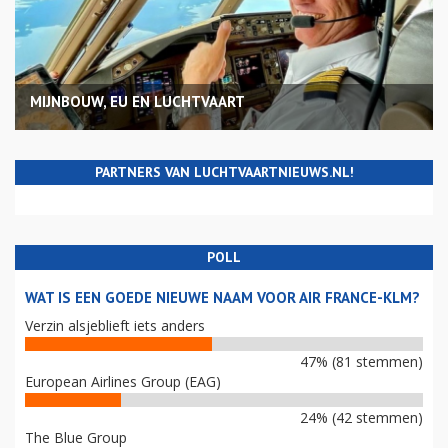
MIJNBOUW, EU EN LUCHTVAART
PARTNERS VAN LUCHTVAARTNIEUWS.NL!
POLL
WAT IS EEN GOEDE NIEUWE NAAM VOOR AIR FRANCE-KLM?
Verzin alsjeblieft iets anders
47% (81 stemmen)
European Airlines Group (EAG)
24% (42 stemmen)
The Blue Group