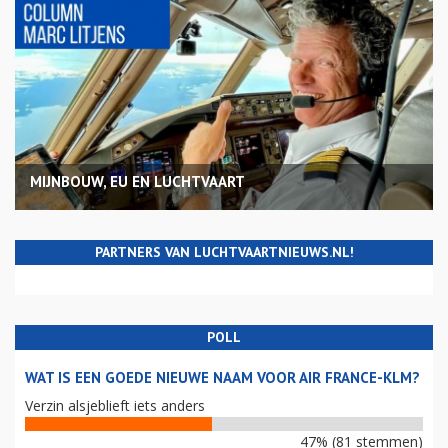
MIJNBOUW, EU EN LUCHTVAART
PARTNERS VAN LUCHTVAARTNIEUWS.NL!
POLL
WAT IS EEN GOEDE NIEUWE NAAM VOOR AIR FRANCE-KLM?
Verzin alsjeblieft iets anders
47% (81 stemmen)