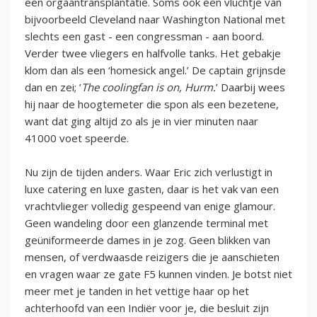
een orgaantransplantatie. Soms ook een vluchtje van
bijvoorbeeld Cleveland naar Washington National met
slechts een gast - een congressman - aan boord.
Verder twee vliegers en halfvolle tanks. Het gebakje
klom dan als een ‘homesick angel.’ De captain grijnsde
dan en zei; ’
The coolingfan is on, Hurm.
’ Daarbij wees
hij naar de hoogtemeter die spon als een bezetene,
want dat ging altijd zo als je in vier minuten naar
41000 voet speerde.
Nu zijn de tijden anders. Waar Eric zich verlustigt in
luxe catering en luxe gasten, daar is het vak van een
vrachtvlieger volledig gespeend van enige glamour.
Geen wandeling door een glanzende terminal met
geüniformeerde dames in je zog. Geen blikken van
mensen, of verdwaasde reizigers die je aanschieten
en vragen waar ze gate F5 kunnen vinden. Je botst niet
meer met je tanden in het vettige haar op het
achterhoofd van een Indiër voor je, die besluit zijn