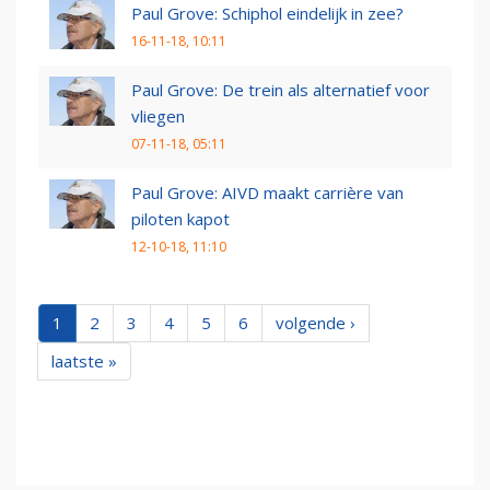
Paul Grove: Schiphol eindelijk in zee?
16-11-18, 10:11
Paul Grove: De trein als alternatief voor
vliegen
07-11-18, 05:11
Paul Grove: AIVD maakt carrière van
piloten kapot
12-10-18, 11:10
1
2
3
4
5
6
volgende ›
laatste »