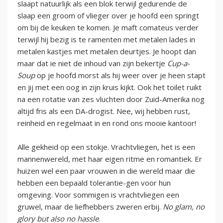
slaapt natuurlijk als een blok terwijl gedurende de
slaap een groom of vlieger over je hoofd een springt
om bij de keuken te komen. Je maft comateus verder
terwijl hij bezig is te ramenten met metalen lades in
metalen kastjes met metalen deurtjes. Je hoopt dan
maar dat ie niet de inhoud van zijn bekertje
Cup-a-
Soup
op je hoofd morst als hij weer over je heen stapt
en jij met een oog in zijn kruis kijkt. Ook het toilet ruikt
na een rotatie van zes vluchten door Zuid-Amerika nog
altijd fris als een DA-drogist. Nee, wij hebben rust,
reinheid en regelmaat in en rond ons mooie kantoor!
Alle gekheid op een stokje. Vrachtvliegen, het is een
mannenwereld, met haar eigen ritme en romantiek. Er
huizen wel een paar vrouwen in die wereld maar die
hebben een bepaald tolerantie-gen voor hun
omgeving. Voor sommigen is vrachtvliegen een
gruwel, maar de liefhebbers zweren erbij.
No glam, no
glory but also no hassle
.