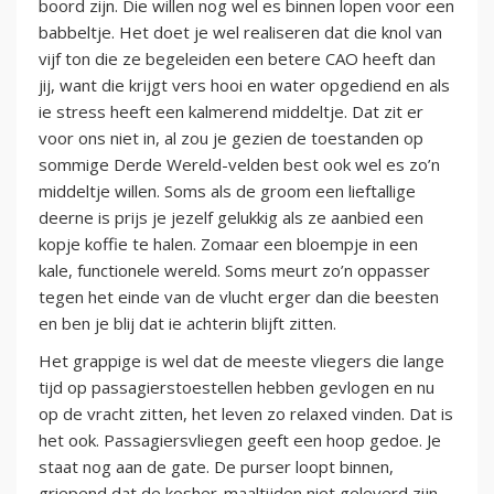
boord zijn. Die willen nog wel es binnen lopen voor een
babbeltje. Het doet je wel realiseren dat die knol van
vijf ton die ze begeleiden een betere CAO heeft dan
jij, want die krijgt vers hooi en water opgediend en als
ie stress heeft een kalmerend middeltje. Dat zit er
voor ons niet in, al zou je gezien de toestanden op
sommige Derde Wereld-velden best ook wel es zo’n
middeltje willen. Soms als de groom een lieftallige
deerne is prijs je jezelf gelukkig als ze aanbied een
kopje koffie te halen. Zomaar een bloempje in een
kale, functionele wereld. Soms meurt zo’n oppasser
tegen het einde van de vlucht erger dan die beesten
en ben je blij dat ie achterin blijft zitten.
Het grappige is wel dat de meeste vliegers die lange
tijd op passagierstoestellen hebben gevlogen en nu
op de vracht zitten, het leven zo relaxed vinden. Dat is
het ook. Passagiersvliegen geeft een hoop gedoe. Je
staat nog aan de gate. De purser loopt binnen,
griepend dat de kosher-maaltijden niet geleverd zijn.