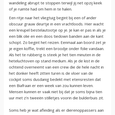
wandeling abrupt te stoppen terwijl jij net opzij keek
of je ruimte had om hem in te halen.
Een ritje naar het vliegtuig begint bij een of ander
obscuur grauw deurtje in een vrachtloods. Hier wacht
een kreupel bestelautootje op je. Je kan er pas in als je
een blik olie en een doos tiedown banden aan de kant
schopt. Zo begint het reizen. Eenmaal aan boord zet je
je eigen koffie, trekt een broodje onder folie vandaan.
Als het te rubberig is steek je het tien minuten in de
heteluchtoven op stand medium. Als je de kist in de
ochtend overneemt van een crew die de hele nacht in
het donker heeft zitten turen is de vloer van de
cockpit soms dusdanig bedekt met etensresten dat
een Biafraan er een week van zou kunnen leven.
Mensen kunnen er vaak niet bij dat je soms bijna tien
uur met z’n tweeën stilletjes voorin die bulderbuis zit.
Soms heb je wat afleiding als er dierenoppassers aan