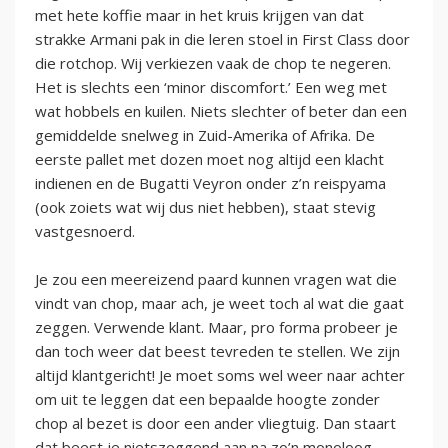
met hete koffie maar in het kruis krijgen van dat
strakke Armani pak in die leren stoel in First Class door
die rotchop. Wij verkiezen vaak de chop te negeren.
Het is slechts een ‘minor discomfort.’ Een weg met
wat hobbels en kuilen. Niets slechter of beter dan een
gemiddelde snelweg in Zuid-Amerika of Afrika. De
eerste pallet met dozen moet nog altijd een klacht
indienen en de Bugatti Veyron onder z’n reispyama
(ook zoiets wat wij dus niet hebben), staat stevig
vastgesnoerd.
Je zou een meereizend paard kunnen vragen wat die
vindt van chop, maar ach, je weet toch al wat die gaat
zeggen. Verwende klant. Maar, pro forma probeer je
dan toch weer dat beest tevreden te stellen. We zijn
altijd klantgericht! Je moet soms wel weer naar achter
om uit te leggen dat een bepaalde hoogte zonder
chop al bezet is door een ander vliegtuig. Dan staart
dat beest je nietszeggend aan na zo’n monoloog.