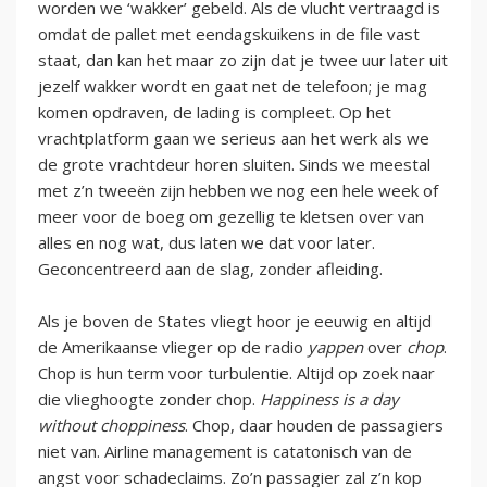
worden we ‘wakker’ gebeld. Als de vlucht vertraagd is
omdat de pallet met eendagskuikens in de file vast
staat, dan kan het maar zo zijn dat je twee uur later uit
jezelf wakker wordt en gaat net de telefoon; je mag
komen opdraven, de lading is compleet. Op het
vrachtplatform gaan we serieus aan het werk als we
de grote vrachtdeur horen sluiten. Sinds we meestal
met z’n tweeën zijn hebben we nog een hele week of
meer voor de boeg om gezellig te kletsen over van
alles en nog wat, dus laten we dat voor later.
Geconcentreerd aan de slag, zonder afleiding.
Als je boven de States vliegt hoor je eeuwig en altijd
de Amerikaanse vlieger op de radio
yappen
over
chop
.
Chop is hun term voor turbulentie. Altijd op zoek naar
die vlieghoogte zonder chop.
Happiness is a day
without choppiness
. Chop, daar houden de passagiers
niet van. Airline management is catatonisch van de
angst voor schadeclaims. Zo’n passagier zal z’n kop