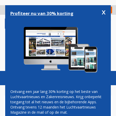
Overslaan
en
x
Digitaal Magazine
Registreer
Check in
naar
Profiteer nu van 30% korting
de
inhoud
gaan
Magazine
Podcasts
Vacatures
Toggl
naviga
Ontvang een jaar lang 30% korting op het beste van
Luchtvaartnieuws en Zakenreisnieuws. Krijg onbeperkt
toegang tot al het nieuws en de bijbehorende Apps.
HERMAN MATEBOER: NO
Ontvang tevens 12 maanden het Luchtvaartnieuws
GLAM, SAM
Magazine in de mail of op de mat.