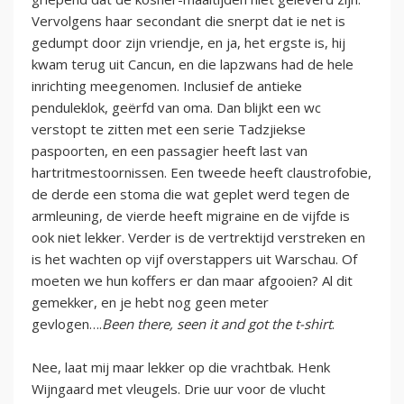
Vervolgens haar secondant die snerpt dat ie net is
gedumpt door zijn vriendje, en ja, het ergste is, hij
kwam terug uit Cancun, en die lapzwans had de hele
inrichting meegenomen. Inclusief de antieke
penduleklok, geërfd van oma. Dan blijkt een wc
verstopt te zitten met een serie Tadzjiekse
paspoorten, en een passagier heeft last van
hartritmestoornissen. Een tweede heeft claustrofobie,
de derde een stoma die wat geplet werd tegen de
armleuning, de vierde heeft migraine en de vijfde is
ook niet lekker. Verder is de vertrektijd verstreken en
is het wachten op vijf overstappers uit Warschau. Of
moeten we hun koffers er dan maar afgooien? Al dit
gemekker, en je hebt nog geen meter
gevlogen….
Been there, seen it and got the t-shirt
.
Nee, laat mij maar lekker op die vrachtbak. Henk
Wijngaard met vleugels. Drie uur voor de vlucht