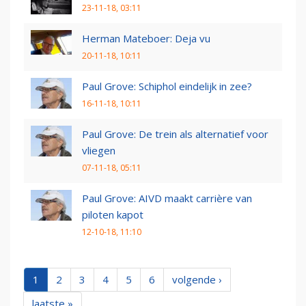
23-11-18, 03:11
Herman Mateboer: Deja vu
20-11-18, 10:11
Paul Grove: Schiphol eindelijk in zee?
16-11-18, 10:11
Paul Grove: De trein als alternatief voor
vliegen
07-11-18, 05:11
Paul Grove: AIVD maakt carrière van
piloten kapot
12-10-18, 11:10
1
2
3
4
5
6
volgende ›
laatste »