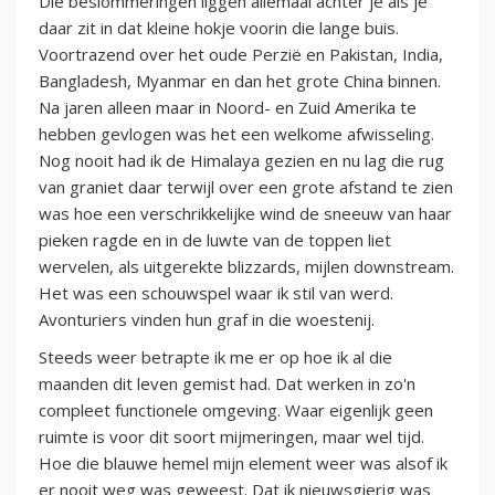
Die beslommeringen liggen allemaal achter je als je
daar zit in dat kleine hokje voorin die lange buis.
Voortrazend over het oude Perzië en Pakistan, India,
Bangladesh, Myanmar en dan het grote China binnen.
Na jaren alleen maar in Noord- en Zuid Amerika te
hebben gevlogen was het een welkome afwisseling.
Nog nooit had ik de Himalaya gezien en nu lag die rug
van graniet daar terwijl over een grote afstand te zien
was hoe een verschrikkelijke wind de sneeuw van haar
pieken ragde en in de luwte van de toppen liet
wervelen, als uitgerekte blizzards, mijlen downstream.
Het was een schouwspel waar ik stil van werd.
Avonturiers vinden hun graf in die woestenij.
Steeds weer betrapte ik me er op hoe ik al die
maanden dit leven gemist had. Dat werken in zo'n
compleet functionele omgeving. Waar eigenlijk geen
ruimte is voor dit soort mijmeringen, maar wel tijd.
Hoe die blauwe hemel mijn element weer was alsof ik
er nooit weg was geweest. Dat ik nieuwsgierig was