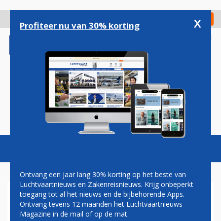
Overslaan
en
x
Digitaal Magazine
Registreer
Check in
naar
Profiteer nu van 30% korting
de
inhoud
gaan
Magazine
Podcasts
Vacatures
Toggl
naviga
Ontvang een jaar lang 30% korting op het beste van
Luchtvaartnieuws en Zakenreisnieuws. Krijg onbeperkt
toegang tot al het nieuws en de bijbehorende Apps.
HERMAN MATEBOER: TAKE
Ontvang tevens 12 maanden het Luchtvaartnieuws
OFF!!
Magazine in de mail of op de mat.