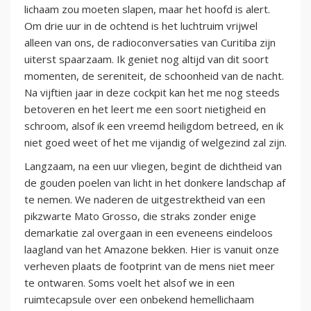
lichaam zou moeten slapen, maar het hoofd is alert.
Om drie uur in de ochtend is het luchtruim vrijwel
alleen van ons, de radioconversaties van Curitiba zijn
uiterst spaarzaam. Ik geniet nog altijd van dit soort
momenten, de sereniteit, de schoonheid van de nacht.
Na vijftien jaar in deze cockpit kan het me nog steeds
betoveren en het leert me een soort nietigheid en
schroom, alsof ik een vreemd heiligdom betreed, en ik
niet goed weet of het me vijandig of welgezind zal zijn.
Langzaam, na een uur vliegen, begint de dichtheid van
de gouden poelen van licht in het donkere landschap af
te nemen. We naderen de uitgestrektheid van een
pikzwarte Mato Grosso, die straks zonder enige
demarkatie zal overgaan in een eveneens eindeloos
laagland van het Amazone bekken. Hier is vanuit onze
verheven plaats de footprint van de mens niet meer
te ontwaren. Soms voelt het alsof we in een
ruimtecapsule over een onbekend hemellichaam