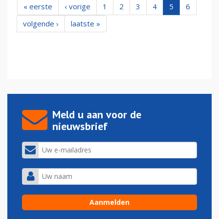
« eerste
‹ vorige
1
2
3
4
5
6
volgende ›
laatste »
Meld u aan voor de
nieuwsbrief