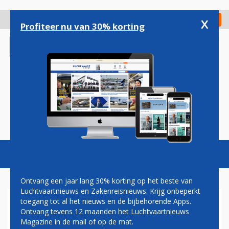
Overslaan
en
x
Digitaal Magazine
Registreer
Check in
naar
Profiteer nu van 30% korting
de
inhoud
gaan
Magazine
Podcasts
Vacatures
Toggl
naviga
Ontvang een jaar lang 30% korting op het beste van
Luchtvaartnieuws en Zakenreisnieuws. Krijg onbeperkt
toegang tot al het nieuws en de bijbehorende Apps.
HERMAN MATEBOER: VOL DE
Ontvang tevens 12 maanden het Luchtvaartnieuws
NUIT
Magazine in de mail of op de mat.