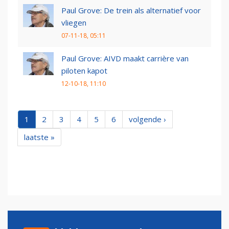
Paul Grove: De trein als alternatief voor
vliegen
07-11-18, 05:11
Paul Grove: AIVD maakt carrière van
piloten kapot
12-10-18, 11:10
1
2
3
4
5
6
volgende ›
laatste »