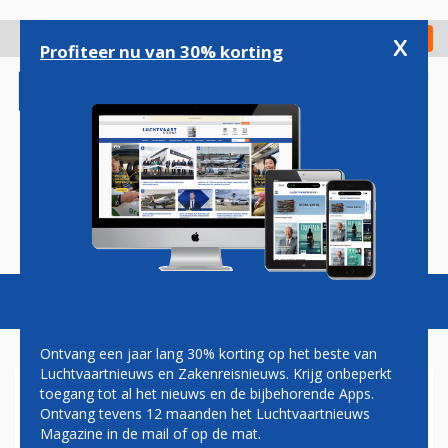
Overslaan
en
x
Digitaal Magazine
Registreer
Check in
naar
Profiteer nu van 30% korting
de
inhoud
gaan
Magazine
Podcasts
Vacatures
Toggl
naviga
Ontvang een jaar lang 30% korting op het beste van
Luchtvaartnieuws en Zakenreisnieuws. Krijg onbeperkt
toegang tot al het nieuws en de bijbehorende Apps.
HERMAN MATEBOER: VOL DE
Ontvang tevens 12 maanden het Luchtvaartnieuws
NUIT
Magazine in de mail of op de mat.