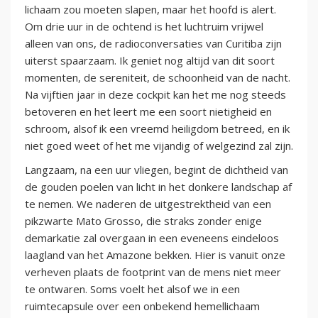
lichaam zou moeten slapen, maar het hoofd is alert.
Om drie uur in de ochtend is het luchtruim vrijwel
alleen van ons, de radioconversaties van Curitiba zijn
uiterst spaarzaam. Ik geniet nog altijd van dit soort
momenten, de sereniteit, de schoonheid van de nacht.
Na vijftien jaar in deze cockpit kan het me nog steeds
betoveren en het leert me een soort nietigheid en
schroom, alsof ik een vreemd heiligdom betreed, en ik
niet goed weet of het me vijandig of welgezind zal zijn.
Langzaam, na een uur vliegen, begint de dichtheid van
de gouden poelen van licht in het donkere landschap af
te nemen. We naderen de uitgestrektheid van een
pikzwarte Mato Grosso, die straks zonder enige
demarkatie zal overgaan in een eveneens eindeloos
laagland van het Amazone bekken. Hier is vanuit onze
verheven plaats de footprint van de mens niet meer
te ontwaren. Soms voelt het alsof we in een
ruimtecapsule over een onbekend hemellichaam