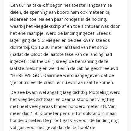
Een uur na take-off begon het toestel langzaam te
dalen, de spanning aan boord nam ook meteen bij
iedereen toe. Na een paar rondjes in de holding,
waarbij het vliegdekschip af en toe zichtbaar was door
het ene raampje, werd de landing ingezet. Steeds
lager ging de C-2 vliegen en de zee kwam steeds
dichterbij. Op 1.200 meter afstand van het schip
(nadat de piloot de laatste fase van de landing had
ingezet, "call the ball") kreeg de bemanning deze
laatste melding en werd er in de cabine geschreeuwd
"HERE WE GO". Daarmee werd aangegeven dat de
'gecontroleerde crash' er nu echt aan zat te komen.
De zee kwam wel angstig laag dichtbij. Plotseling werd
het vliegdek zichtbaar en daarna stond het vliegtuig
met heel veel geraas binnen honderd meter stil. Van
meer dan 150 kilometer per uur tot stilstand in maar
honderd meter. De piloot gaf vlak voor de landing nog
vol gas, voor het geval dat de 'tailhook' de