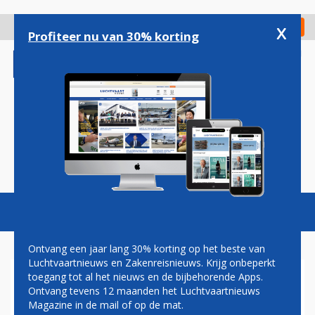
Overslaan
en
x
Digitaal Magazine
Registreer
Check in
naar
Profiteer nu van 30% korting
de
inhoud
gaan
Magazine
Podcasts
Vacatures
Toggl
naviga
Ontvang een jaar lang 30% korting op het beste van
Luchtvaartnieuws en Zakenreisnieuws. Krijg onbeperkt
toegang tot al het nieuws en de bijbehorende Apps.
JORIS VAN BOVEN:
Ontvang tevens 12 maanden het Luchtvaartnieuws
GECONTROLEERDE CRASH
Magazine in de mail of op de mat.