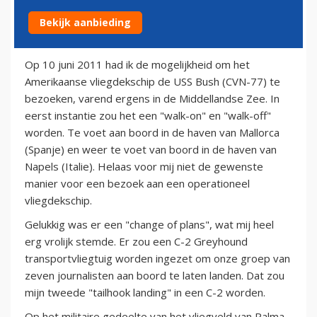
Bekijk aanbieding
15 augustus 2011
Op 10 juni 2011 had ik de mogelijkheid om het
Amerikaanse vliegdekschip de USS Bush (CVN-77) te
bezoeken, varend ergens in de Middellandse Zee. In
eerst instantie zou het een "walk-on" en "walk-off"
worden. Te voet aan boord in de haven van Mallorca
(Spanje) en weer te voet van boord in de haven van
Napels (Italie). Helaas voor mij niet de gewenste
manier voor een bezoek aan een operationeel
vliegdekschip.
Gelukkig was er een "change of plans", wat mij heel
erg vrolijk stemde. Er zou een C-2 Greyhound
transportvliegtuig worden ingezet om onze groep van
zeven journalisten aan boord te laten landen. Dat zou
mijn tweede "tailhook landing" in een C-2 worden.
Op het militaire gedeelte van het vliegveld van Palma