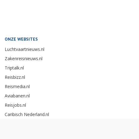
ONZE WEBSITES
Luchtvaartnieuws.nl
Zakenreisnieuws.nl
Triptalk.nl
Reisbizz.nl
Reismedia.nl
Aviabanen.nl
Reisjobs.nl
Caribisch Nederland.nl
Careerexperience.nl
Zakenreisawards.nl