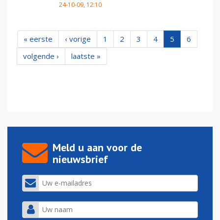
24-10-09, 12:10
« eerste
‹ vorige
1
2
3
4
5
6
volgende ›
laatste »
Meld u aan voor de
nieuwsbrief