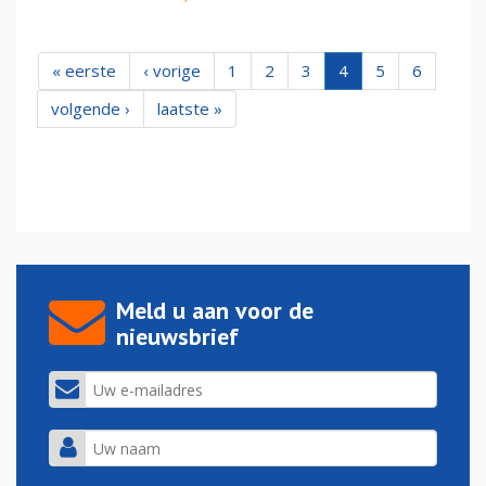
« eerste
‹ vorige
1
2
3
4
5
6
volgende ›
laatste »
Meld u aan voor de
nieuwsbrief