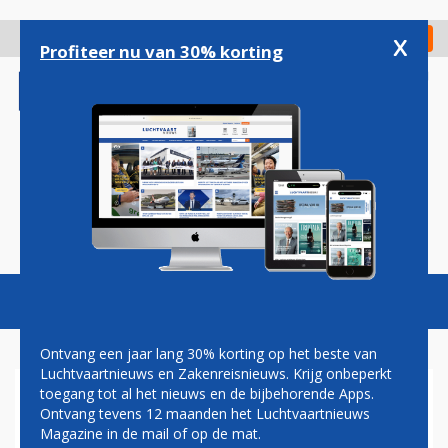
Overslaan
en
x
Digitaal Magazine
Registreer
Check in
naar
Profiteer nu van 30% korting
de
inhoud
gaan
Magazine
Podcasts
Vacatures
Toggl
naviga
Ontvang een jaar lang 30% korting op het beste van
Luchtvaartnieuws en Zakenreisnieuws. Krijg onbeperkt
toegang tot al het nieuws en de bijbehorende Apps.
JORIS VAN BOVEN:
Ontvang tevens 12 maanden het Luchtvaartnieuws
GECONTROLEERDE CRASH
Magazine in de mail of op de mat.