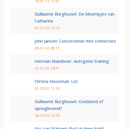
18-01-13, 12:01
Guillaume Burghouwt: De bloempjes van
Catharina
23-12-12, 12:12
John Jansen: Concurrentie met connecties
26-11-12, 05:11
Herman Mateboer: Autogene training
12-11-12, 10:11
Christa Kloosman: Lot
31-10-12, 11:10
Guillaume Burghouwt: Outdated of
springlevend?
16-10-12, 12:10
Eric van Walsem: Rust in New York!