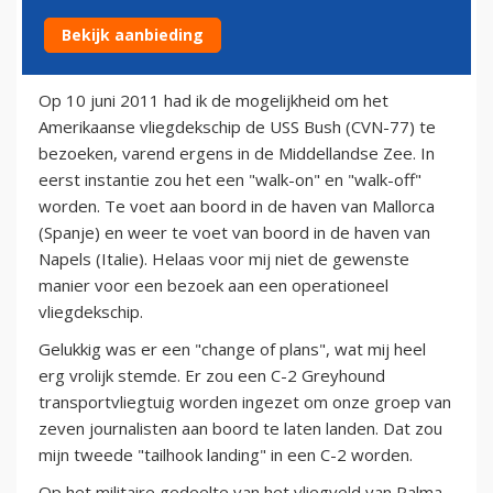
Bekijk aanbieding
15 augustus 2011
Op 10 juni 2011 had ik de mogelijkheid om het
Amerikaanse vliegdekschip de USS Bush (CVN-77) te
bezoeken, varend ergens in de Middellandse Zee. In
eerst instantie zou het een "walk-on" en "walk-off"
worden. Te voet aan boord in de haven van Mallorca
(Spanje) en weer te voet van boord in de haven van
Napels (Italie). Helaas voor mij niet de gewenste
manier voor een bezoek aan een operationeel
vliegdekschip.
Gelukkig was er een "change of plans", wat mij heel
erg vrolijk stemde. Er zou een C-2 Greyhound
transportvliegtuig worden ingezet om onze groep van
zeven journalisten aan boord te laten landen. Dat zou
mijn tweede "tailhook landing" in een C-2 worden.
Op het militaire gedeelte van het vliegveld van Palma