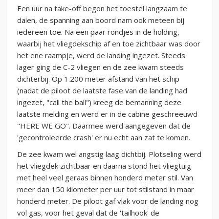
Een uur na take-off begon het toestel langzaam te
dalen, de spanning aan boord nam ook meteen bij
iedereen toe. Na een paar rondjes in de holding,
waarbij het vliegdekschip af en toe zichtbaar was door
het ene raampje, werd de landing ingezet. Steeds
lager ging de C-2 vliegen en de zee kwam steeds
dichterbij. Op 1.200 meter afstand van het schip
(nadat de piloot de laatste fase van de landing had
ingezet, "call the ball") kreeg de bemanning deze
laatste melding en werd er in de cabine geschreeuwd
"HERE WE GO". Daarmee werd aangegeven dat de
'gecontroleerde crash' er nu echt aan zat te komen.
De zee kwam wel angstig laag dichtbij. Plotseling werd
het vliegdek zichtbaar en daarna stond het vliegtuig
met heel veel geraas binnen honderd meter stil. Van
meer dan 150 kilometer per uur tot stilstand in maar
honderd meter. De piloot gaf vlak voor de landing nog
vol gas, voor het geval dat de 'tailhook' de