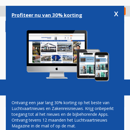
Overslaan
en
x
Digitaal Magazine
Registreer
Check in
naar
Profiteer nu van 30% korting
de
inhoud
gaan
Magazine
Podcasts
Vacatures
Toggl
naviga
Ontvang een jaar lang 30% korting op het beste van
Luchtvaartnieuws en Zakenreisnieuws. Krijg onbeperkt
toegang tot al het nieuws en de bijbehorende Apps.
PAUL GROVE:
Ontvang tevens 12 maanden het Luchtvaartnieuws
BAGAGEGEWICHT, PLUS
Magazine in de mail of op de mat.