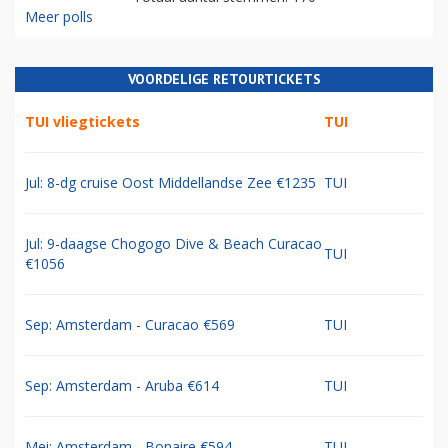
Meer polls
VOORDELIGE RETOURTICKETS
TUI vliegtickets
TUI
Jul: 8-dg cruise Oost Middellandse Zee €1235
TUI
Jul: 9-daagse Chogogo Dive & Beach Curacao
TUI
€1056
Sep: Amsterdam - Curacao €569
TUI
Sep: Amsterdam - Aruba €614
TUI
Mei: Amsterdam - Bonaire €594
TUI