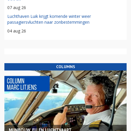
07 aug 26
Luchthaven Luik krijgt komende winter weer
passagiersvluchten naar zonbestemmingen
04 aug 26
COLUMNS
MIJNBOUW, EU EN LUCHTVAART