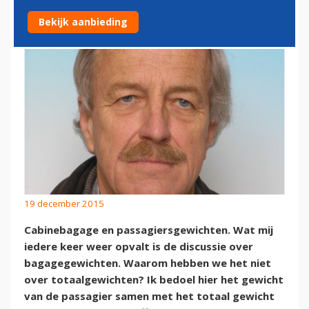
GEWICHT PASSAGIER
Bekijk aanbieding
19 december 2015
Cabinebagage en passagiersgewichten. Wat mij
iedere keer weer opvalt is de discussie over
bagagegewichten. Waarom hebben we het niet
over totaalgewichten? Ik bedoel hier het gewicht
van de passagier samen met het totaal gewicht