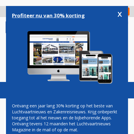
Overslaan
en
x
Digitaal Magazine
Registreer
Check in
naar
Profiteer nu van 30% korting
de
inhoud
gaan
Magazine
Podcasts
Vacatures
Toggl
naviga
Ontvang een jaar lang 30% korting op het beste van
Luchtvaartnieuws en Zakenreisnieuws. Krijg onbeperkt
toegang tot al het nieuws en de bijbehorende Apps.
PAUL GROVE:
Ontvang tevens 12 maanden het Luchtvaartnieuws
BAGAGEGEWICHT, PLUS
Magazine in de mail of op de mat.