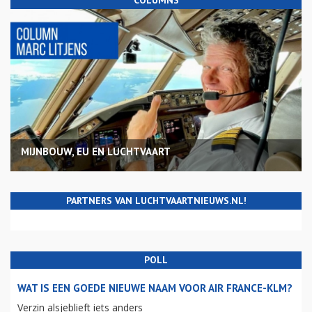
COLUMNS
MIJNBOUW, EU EN LUCHTVAART
PARTNERS VAN LUCHTVAARTNIEUWS.NL!
POLL
WAT IS EEN GOEDE NIEUWE NAAM VOOR AIR FRANCE-KLM?
Verzin alsjeblieft iets anders