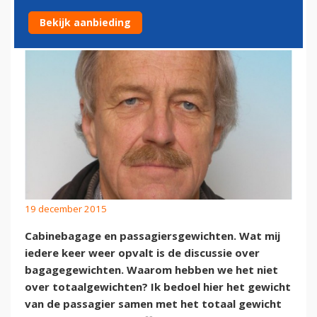
GEWICHT PASSAGIER
Bekijk aanbieding
19 december 2015
Cabinebagage en passagiersgewichten. Wat mij
iedere keer weer opvalt is de discussie over
bagagegewichten. Waarom hebben we het niet
over totaalgewichten? Ik bedoel hier het gewicht
van de passagier samen met het totaal gewicht