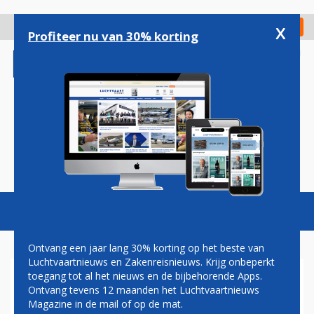
Overslaan
en
x
Digitaal Magazine
Registreer
Check in
naar
Profiteer nu van 30% korting
de
inhoud
gaan
Magazine
Podcasts
Vacatures
Toggl
naviga
Ontvang een jaar lang 30% korting op het beste van
Luchtvaartnieuws en Zakenreisnieuws. Krijg onbeperkt
toegang tot al het nieuws en de bijbehorende Apps.
PAUL GROVE: DE TREIN ALS
Ontvang tevens 12 maanden het Luchtvaartnieuws
ALTERNATIEF VOOR VLIEGEN
Magazine in de mail of op de mat.