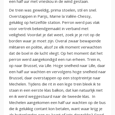
een half uur met vrieskou in de wind gestaan.
De trein was geweldig, prima stoelen, stil en snel.
Overstappen in Parijs, Marne la Vallée-Chessy,
gelukkig op hetzelfde station. Perron werd pas vlak
voor vertrek bekendgemaakt in verband met
veiligheid. Voordat je dat weet, zoek je je rot op de
borden waar je moet zijn. Overal zwaar bewapende
militairen en politie, alsof ze elk moment verwachten
dat de boel in de lucht vliegt. Op het moment dat het
perron werd aangekondigd een run erheen. Trein in,
op naar Brussel, via Lille. Hoge snelheid naar Lille, daar
een half uur wachten en vervolgens hoge snelheid naar
Brussel, daar overstappen op een stoptreintje naar
Mechelen. Tijdens die rit in een lege trein bleek ik te
staan in een eerste klas balkon, dat kan natuurlijk niet
en ik werd weggestuurd naar de tweede klas. In
Mechelen aangekomen een half uur wachten op de bus
die ik gelukkig contant kon betalen, want waar krijg je
als buitenlander een ov-kaart of iets dergelijks? Goed