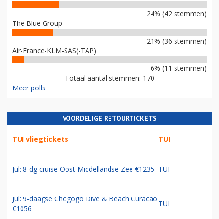
24% (42 stemmen)
The Blue Group
21% (36 stemmen)
Air-France-KLM-SAS(-TAP)
6% (11 stemmen)
Totaal aantal stemmen: 170
Meer polls
VOORDELIGE RETOURTICKETS
TUI vliegtickets
TUI
Jul: 8-dg cruise Oost Middellandse Zee €1235
TUI
Jul: 9-daagse Chogogo Dive & Beach Curacao
TUI
€1056