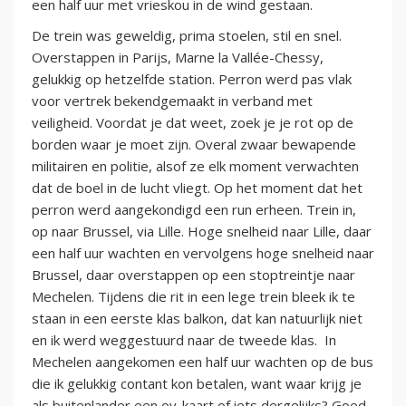
een half uur met vrieskou in de wind gestaan.
De trein was geweldig, prima stoelen, stil en snel.
Overstappen in Parijs, Marne la Vallée-Chessy,
gelukkig op hetzelfde station. Perron werd pas vlak
voor vertrek bekendgemaakt in verband met
veiligheid. Voordat je dat weet, zoek je je rot op de
borden waar je moet zijn. Overal zwaar bewapende
militairen en politie, alsof ze elk moment verwachten
dat de boel in de lucht vliegt. Op het moment dat het
perron werd aangekondigd een run erheen. Trein in,
op naar Brussel, via Lille. Hoge snelheid naar Lille, daar
een half uur wachten en vervolgens hoge snelheid naar
Brussel, daar overstappen op een stoptreintje naar
Mechelen. Tijdens die rit in een lege trein bleek ik te
staan in een eerste klas balkon, dat kan natuurlijk niet
en ik werd weggestuurd naar de tweede klas. In
Mechelen aangekomen een half uur wachten op de bus
die ik gelukkig contant kon betalen, want waar krijg je
als buitenlander een ov-kaart of iets dergelijks? Goed