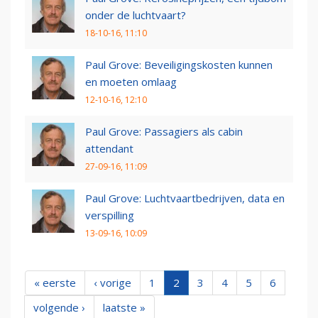
onder de luchtvaart?
18-10-16, 11:10
Paul Grove: Beveiligingskosten kunnen
en moeten omlaag
12-10-16, 12:10
Paul Grove: Passagiers als cabin
attendant
27-09-16, 11:09
Paul Grove: Luchtvaartbedrijven, data en
verspilling
13-09-16, 10:09
« eerste
‹ vorige
1
2
3
4
5
6
volgende ›
laatste »