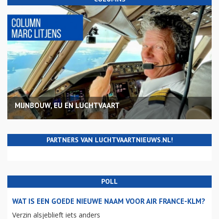
MIJNBOUW, EU EN LUCHTVAART
PARTNERS VAN LUCHTVAARTNIEUWS.NL!
POLL
WAT IS EEN GOEDE NIEUWE NAAM VOOR AIR FRANCE-KLM?
Verzin alsjeblieft iets anders