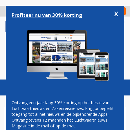
Overslaan
en
x
Digitaal Magazine
Registreer
Check in
naar
Profiteer nu van 30% korting
de
inhoud
gaan
Magazine
Podcasts
Vacatures
Toggl
naviga
Ontvang een jaar lang 30% korting op het beste van
Luchtvaartnieuws en Zakenreisnieuws. Krijg onbeperkt
toegang tot al het nieuws en de bijbehorende Apps.
PAUL GROVE: IS DE VASTE
Ontvang tevens 12 maanden het Luchtvaartnieuws
BOCHTSTRAAL GEVAARLIJK?
Magazine in de mail of op de mat.