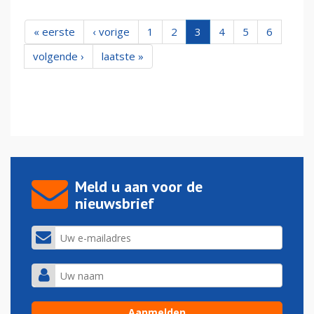
« eerste
‹ vorige
1
2
3
4
5
6
volgende ›
laatste »
Meld u aan voor de
nieuwsbrief