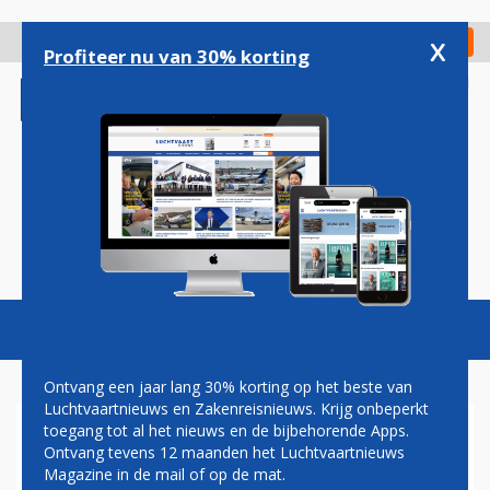
Overslaan
en
x
Digitaal Magazine
Registreer
Check in
naar
Profiteer nu van 30% korting
de
inhoud
gaan
Magazine
Podcasts
Vacatures
Toggl
naviga
Ontvang een jaar lang 30% korting op het beste van
Luchtvaartnieuws en Zakenreisnieuws. Krijg onbeperkt
toegang tot al het nieuws en de bijbehorende Apps.
PAUL GROVE: LUCHTVAART,
Ontvang tevens 12 maanden het Luchtvaartnieuws
CO2-DOELEN EN DE ZEE
Magazine in de mail of op de mat.