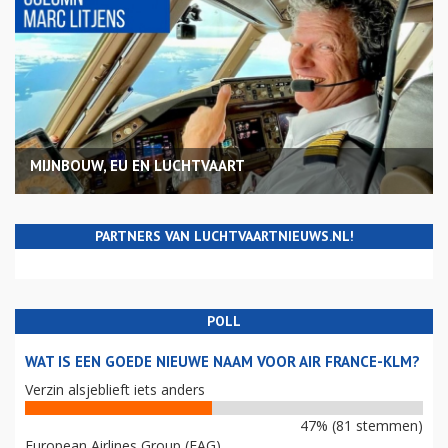
MIJNBOUW, EU EN LUCHTVAART
PARTNERS VAN LUCHTVAARTNIEUWS.NL!
POLL
WAT IS EEN GOEDE NIEUWE NAAM VOOR AIR FRANCE-KLM?
Verzin alsjeblieft iets anders
47% (81 stemmen)
European Airlines Group (EAG)