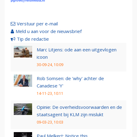
pgrove@reismedia.nl
Verstuur per e-mail
Meld u aan voor de nieuwsbrief
Tip de redactie
Marc Litjens: ode aan een uitgevlogen
icoon
30-09-24, 10:09
Rob Somsen: de 'why' achter de
Canadese 'Y'
14-11-23, 10:11
Opinie: De overheidsvoorwaarden en de
staatsagent bij KLM zijn mislukt
09-03-23, 10:03
Paul Melkert: Notice this