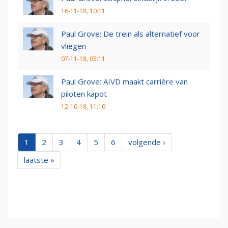
16-11-18, 10:11
Paul Grove: De trein als alternatief voor
vliegen
07-11-18, 05:11
Paul Grove: AIVD maakt carrière van
piloten kapot
12-10-18, 11:10
1
2
3
4
5
6
volgende ›
laatste »