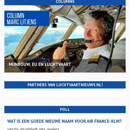
COLUMNS
MIJNBOUW, EU EN LUCHTVAART
PARTNERS VAN LUCHTVAARTNIEUWS.NL!
POLL
WAT IS EEN GOEDE NIEUWE NAAM VOOR AIR FRANCE-KLM?
Verzin alsjeblieft iets anders