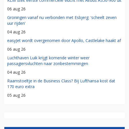
KLM stelt eerste commerciële vlucht met Airbus A350-900 uit
06 aug 26
Groningen vanaf nu verbonden met Esbjerg: 'scheelt zeven
uur rijden'
04 aug 26
easyJet wordt overgenomen door Apollo, Castlelake haakt af
06 aug 26
Luchthaven Luik krijgt komende winter weer
passagiersvluchten naar zonbestemmingen
04 aug 26
Raamstoeltje in de Business Class? Bij Lufthansa kost dat
170 euro extra
05 aug 26