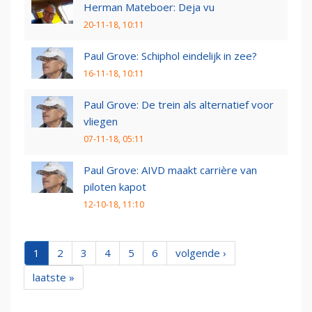
Herman Mateboer: Deja vu
20-11-18, 10:11
Paul Grove: Schiphol eindelijk in zee?
16-11-18, 10:11
Paul Grove: De trein als alternatief voor
vliegen
07-11-18, 05:11
Paul Grove: AIVD maakt carrière van
piloten kapot
12-10-18, 11:10
1
2
3
4
5
6
volgende ›
laatste »