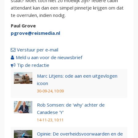
staat? Moet toch niet zo moeilijk zijn? Iedere cabin
attendant kan dan een simpel pinnetje krijgen om dat
te overrulen, indien nodig.
Paul Grove
pgrove@reismedia.nl
Verstuur per e-mail
Meld u aan voor de nieuwsbrief
Tip de redactie
Marc Litjens: ode aan een uitgevlogen
icoon
30-09-24, 10:09
Rob Somsen: de 'why' achter de
Canadese 'Y'
14-11-23, 10:11
Opinie: De overheidsvoorwaarden en de