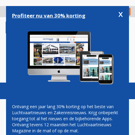
Overslaan
en
x
Digitaal Magazine
Registreer
Check in
naar
Profiteer nu van 30% korting
de
inhoud
gaan
Magazine
Podcasts
Vacatures
Toggl
naviga
Ontvang een jaar lang 30% korting op het beste van
Luchtvaartnieuws en Zakenreisnieuws. Krijg onbeperkt
toegang tot al het nieuws en de bijbehorende Apps.
PAUL GROVE: PASSAGIERS
Ontvang tevens 12 maanden het Luchtvaartnieuws
ALS CABIN ATTENDANT
Magazine in de mail of op de mat.