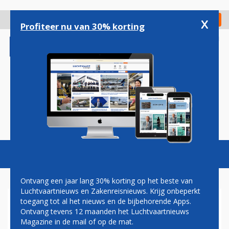
Overslaan
en
x
Digitaal Magazine
Registreer
Check in
naar
Profiteer nu van 30% korting
de
inhoud
gaan
Magazine
Podcasts
Vacatures
Toggl
naviga
Ontvang een jaar lang 30% korting op het beste van
Luchtvaartnieuws en Zakenreisnieuws. Krijg onbeperkt
toegang tot al het nieuws en de bijbehorende Apps.
PAUL GROVE: SCHIPHOL, DE
Ontvang tevens 12 maanden het Luchtvaartnieuws
NIEUWE VERTREKHAL
Magazine in de mail of op de mat.