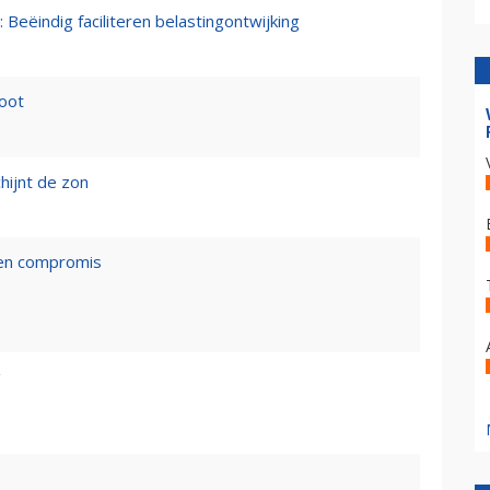
 Beëindig faciliteren belastingontwijking
loot
hijnt de zon
een compromis
g