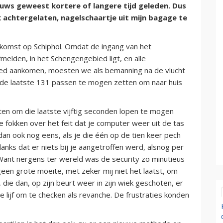
euws geweest kortere of langere tijd geleden. Dus
 achtergelaten, nagelschaartje uit mijn bagage te
komst op Schiphol. Omdat de ingang van het
elden, in het Schengengebied ligt, en alle
bied aankomen, moesten we als bemanning na de vlucht
 de laatste 131 passen te mogen zetten om naar huis
ten om die laatste vijftig seconden lopen te mogen
e fokken over het feit dat je computer weer uit de tas
an ook nog eens, als je die één op de tien keer pech
danks dat er niets bij je aangetroffen werd, alsnog per
 Want nergens ter wereld was de security zo minutieus
een grote moeite, met zeker mij niet het laatst, om
, die dan, op zijn beurt weer in zijn wiek geschoten, er
je lijf om te checken als revanche. De frustraties konden