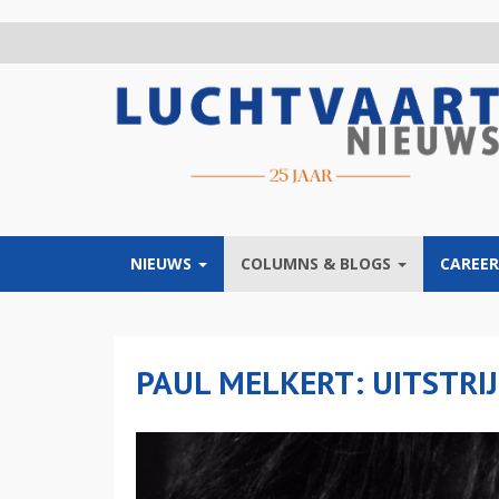
Overslaan
en
naar
de
inhoud
gaan
NIEUWS
COLUMNS & BLOGS
CAREER
PAUL MELKERT: UITSTRIJ