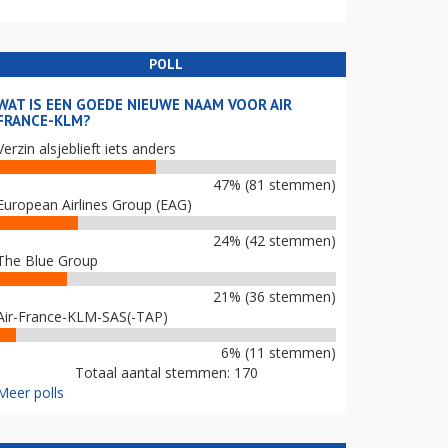
POLL
WAT IS EEN GOEDE NIEUWE NAAM VOOR AIR
FRANCE-KLM?
Verzin alsjeblieft iets anders
47% (81 stemmen)
European Airlines Group (EAG)
24% (42 stemmen)
The Blue Group
21% (36 stemmen)
Air-France-KLM-SAS(-TAP)
6% (11 stemmen)
Totaal aantal stemmen: 170
Meer polls