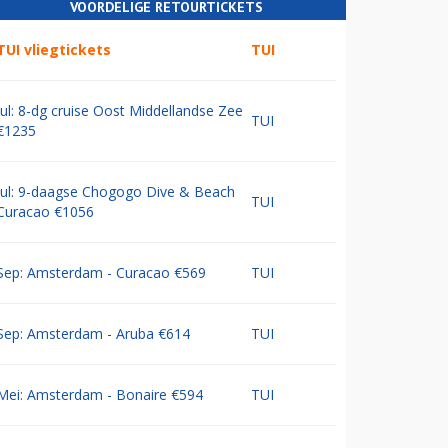
VOORDELIGE RETOURTICKETS
TUI vliegtickets
TUI
Jul: 8-dg cruise Oost Middellandse Zee
TUI
€1235
Jul: 9-daagse Chogogo Dive & Beach
TUI
Curacao €1056
Sep: Amsterdam - Curacao €569
TUI
Sep: Amsterdam - Aruba €614
TUI
Mei: Amsterdam - Bonaire €594
TUI