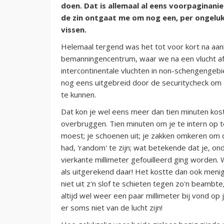
doen. Dat is allemaal al eens voorpaginani
de zin ontgaat me om nog een, per ongeluk
vissen.
Helemaal tergend was het tot voor kort na aan
bemanningencentrum, waar we na een vlucht afm
intercontinentale vluchten in non-schengenge
nog eens uitgebreid door de securitycheck om
te kunnen.
Dat kon je wel eens meer dan tien minuten kos
overbruggen. Tien minuten om je te intern op t
moest; je schoenen uit; je zakken omkeren om d
had, 'random' te zijn; wat betekende dat je, on
vierkante millimeter gefouilleerd ging worden.
als uitgerekend daar! Het kostte dan ook menig
niet uit z'n slof te schieten tegen zo'n beambte
altijd wel weer een paar millimeter bij vond op 
er soms niet van de lucht zijn!