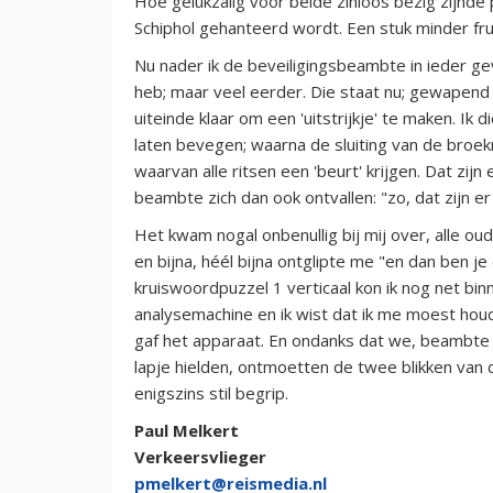
Hoe gelukzalig voor beide zinloos bezig zijnde
Schiphol gehanteerd wordt. Een stuk minder fr
Nu nader ik de beveiligingsbeambte in ieder gev
heb; maar veel eerder. Die staat nu; gewapend
uiteinde klaar om een 'uitstrijkje' te maken. Ik
laten bevegen; waarna de sluiting van de broekr
waarvan alle ritsen een 'beurt' krijgen. Dat zijn 
beambte zich dan ook ontvallen: "zo, dat zijn er
Het kwam nogal onbenullig bij mij over, alle o
en bijna, héél bijna ontglipte me "en dan ben 
kruiswoordpuzzel 1 verticaal kon ik nog net bi
analysemachine en ik wist dat ik me moest houde
gaf het apparaat. En ondanks dat we, beambte e
lapje hielden, ontmoetten de twee blikken van 
enigszins stil begrip.
Paul Melkert
Verkeersvlieger
pmelkert@reismedia.nl