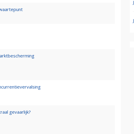
waartepunt
marktbescherming
ncurrentievervalsing
raal gevaarlijk?