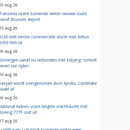
05 aug 26
Transavia opent komende winter nieuwe route
vanaf Brussels Airport
05 aug 26
KLM stelt eerste commerciële vlucht met Airbus
A350-900 uit
06 aug 26
Groningen vanaf nu verbonden met Esbjerg: 'scheelt
zeven uur rijden'
04 aug 26
easyJet wordt overgenomen door Apollo, Castlelake
haakt af
06 aug 26
National Airlines voert langste vrachtvlucht met
Boeing 777F ooit uit
07 aug 26
Luchthaven Luik krijgt komende winter weer