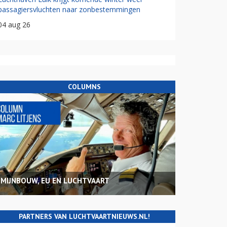
passagiersvluchten naar zonbestemmingen
04 aug 26
COLUMNS
MIJNBOUW, EU EN LUCHTVAART
PARTNERS VAN LUCHTVAARTNIEUWS.NL!