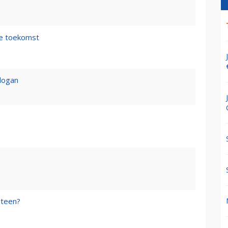
de toekomst
logan
steen?