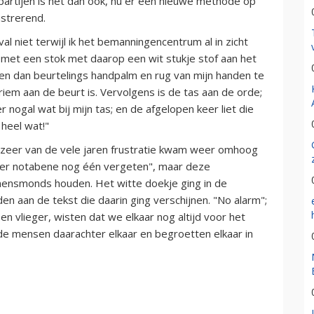
 partijen is het dan ook, nu er een nieuwe methode op
ustrerend.
al niet terwijl ik het bemanningencentrum al in zicht
 met een stok met daarop een wit stukje stof aan het
 dien dan beurtelings handpalm en rug van mijn handen te
iem aan de beurt is. Vervolgens is de tas aan de orde;
er nogal wat bij mijn tas; en de afgelopen keer liet die
 heel wat!"
udzeer van de vele jaren frustratie kwam weer omhoog
je er notabene nog één vergeten", maar deze
nnensmonds houden. Het witte doekje ging in de
n aan de tekst die daarin ging verschijnen. "No alarm";
n vlieger, wisten dat we elkaar nog altijd voor het
de mensen daarachter elkaar en begroetten elkaar in