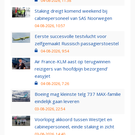
04-08-2026, 11:38
Staking dreigt komend weekend bij
cabinepersoneel van SAS Noorwegen
04-08-2026, 10:57
Eerste succesvolle testvlucht voor
zelfgemaakt Russisch passagierstoestel
04-08-2026, 9:54
Air France-KLM aast op terugwinnen
reizigers van ‘hoofdpijn bezorgend’
easyJet
04-08-2026, 7:26
Boeing mag kleinste telg 737 MAX-familie
eindelijk gaan leveren
03-08-2026, 22:54
Voorlopig akkoord tussen WestJet en
cabinepersoneel, einde staking in zicht
03-08-2026, 14:40