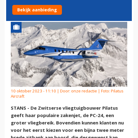
MEER OPTIES
Bekijk aanbieding
10 oktober 2023 - 11:10 | Door:
onze redactie
| Foto: Pilatus
Aircraft
STANS - De Zwitserse vliegtuigbouwer Pilatus
geeft haar populaire zakenjet, de PC-24, een
groter vliegbereik. Bovendien kunnen klanten nu
voor het eerst kiezen voor een bijna twee meter
brede zitbank aan boord, die desgewenst kan