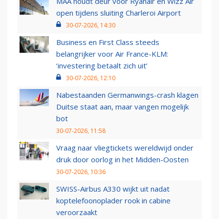
MAA houdt deur voor Ryanair en Wizz Air
open tijdens sluiting Charleroi Airport
30-07-2026, 14:30
Business en First Class steeds
belangrijker voor Air France-KLM:
‘investering betaalt zich uit’
30-07-2026, 12:10
Nabestaanden Germanwings-crash klagen
Duitse staat aan, maar vangen mogelijk
bot
30-07-2026, 11:58
Vraag naar vliegtickets wereldwijd onder
druk door oorlog in het Midden-Oosten
30-07-2026, 10:36
SWISS-Airbus A330 wijkt uit nadat
koptelefoonoplader rook in cabine
veroorzaakt