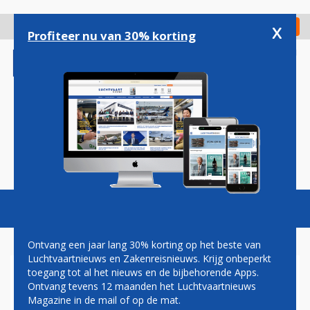
Overslaan
en
x
Digitaal Magazine
Registreer
Check in
naar
Profiteer nu van 30% korting
de
inhoud
gaan
Magazine
Podcasts
Vacatures
Toggl
naviga
Ontvang een jaar lang 30% korting op het beste van
Luchtvaartnieuws en Zakenreisnieuws. Krijg onbeperkt
toegang tot al het nieuws en de bijbehorende Apps.
PILATUS GEEFT PC-24
Ontvang tevens 12 maanden het Luchtvaartnieuws
GROTER VLIEGBEREIK EN
Magazine in de mail of op de mat.