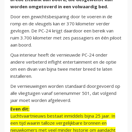
worden omgetoverd in een volwaardig bed.
Door een gewichtsbesparing door te voeren in de
romp en de vleugels kan er 370 kilometer verder
gevlogen. De PC-24 krijgt daardoor een bereik van
ruim 3.700 kilometer met zes passagiers en één piloot
aan boord.
Qua interieur heeft de vernieuwde PC-24 onder
andere verbeterd inflight entertainment en de optie
om een divan van bijna twee meter breed te laten
installeren.
De vernieuwingen worden standaard doorgevoerd op
alle vliegtuigen vanaf serienummer 501, dat volgend
jaar moet worden afgeleverd.
Even dit:
Luchtvaartnieuws bestaat inmiddels bijna 25 jaar. In
een tijd waarin talloze vergelijkbare bronnen en
nieuwkomers met veel minder historie om aandacht